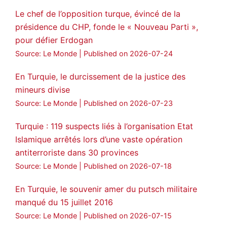
🔴DEM Party Imrali delegation made a
Le chef de l’opposition turque, évincé de la
statement on Abdullah Öcalan meeting
présidence du CHP, fonde le « Nouveau Parti »,
pour défier Erdogan
#AbdullahÖcalan
#PeaceProcess
#ImralıIsland
Source: Le Monde
Published on 2026-07-24
🔗
https://medyanews.rs/h4lwBwQ
En Turquie, le durcissement de la justice des
mineurs divise
3
2
Twitter
Source: Le Monde
Published on 2026-07-23
Voir plus...
Turquie : 119 suspects liés à l’organisation Etat
Islamique arrêtés lors d’une vaste opération
antiterroriste dans 30 provinces
Source: Le Monde
Published on 2026-07-18
En Turquie, le souvenir amer du putsch militaire
manqué du 15 juillet 2016
Source: Le Monde
Published on 2026-07-15