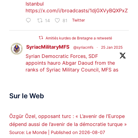
Istanbul
https://x.com/i/broadcasts/1djGXVyBQXPxZ
14
81
Twitter
Amitiés kurdes de Bretagne a retweeté
SyriacMilitaryMFS
@syriacmfs
·
25 Jan 2025
Syrian Democratic Forces, SDF
appoints hauro Abgar Daoud from the
ranks of Syriac Military Council, MFS as
official spokesperson. We wish you
success hauro.
Sur le Web
ܟܫܝܪܘܬܐ ܒܘܠܝܬܐ ܚܘܪܐ ܐܒܓܪ
28
249
Twitter
Özgür Özel, opposant turc : « L’avenir de l’Europe
dépend aussi de l’avenir de la démocratie turque »
Amitiés kurdes de Bretagne a retweeté
Source: Le Monde
Published on 2026-08-07
MedyaNews
@medyanews_
·
24 Jan 2025