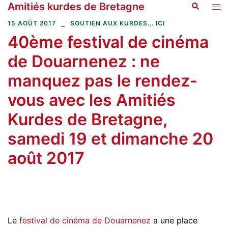
Amitiés kurdes de Bretagne
Recherche
Aller
Ouvr
au
le
15 AOÛT 2017
SOUTIEN AUX KURDES... ICI
contenu
men
40ème festival de cinéma
de Douarnenez : ne
manquez pas le rendez-
vous avec les Amitiés
Kurdes de Bretagne,
samedi 19 et dimanche 20
août 2017
Le
festival de cinéma de Douarnenez
a une place