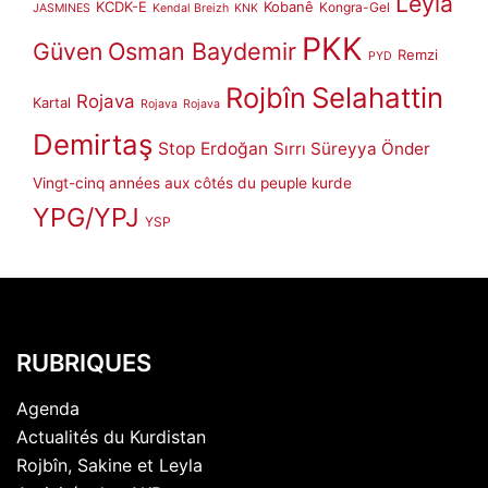
Leyla
KCDK-E
Kobanê
Kongra-Gel
JASMINES
Kendal Breizh
KNK
PKK
Güven
Osman Baydemir
Remzi
PYD
Rojbîn
Selahattin
Rojava
Kartal
Rojava
Rojava
Demirtaş
Stop Erdoğan
Sırrı Süreyya Önder
Vingt-cinq années aux côtés du peuple kurde
YPG/YPJ
YSP
RUBRIQUES
Agenda
Actualités du Kurdistan
Rojbîn, Sakine et Leyla