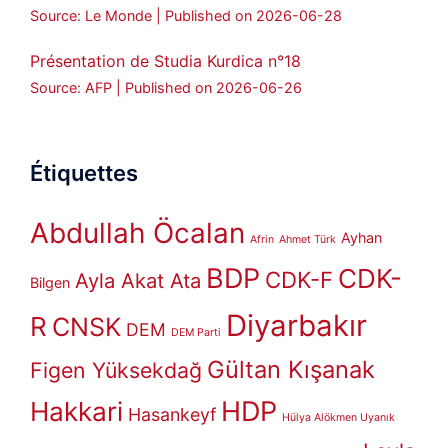
Source: Le Monde
Published on 2026-06-28
Présentation de Studia Kurdica n°18
Source: AFP
Published on 2026-06-26
Étiquettes
Abdullah Öcalan
Ayhan
Afrin
Ahmet Türk
BDP
CDK-
CDK-F
Ayla Akat Ata
Bilgen
Diyarbakır
R
CNSK
DEM
DEM Parti
Gültan Kışanak
Figen Yüksekdağ
HDP
Hakkari
Hasankeyf
Hülya Alökmen Uyanık