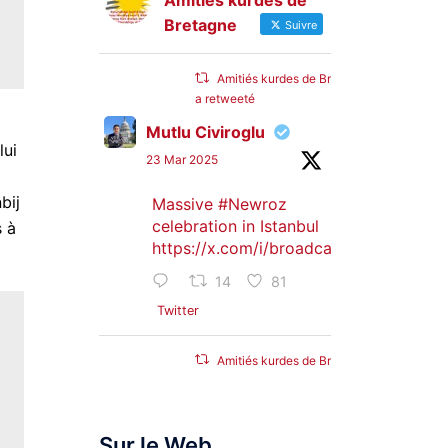
Amitiés kurdes de
Bretagne
Suivre
Amitiés kurdes de Bretagne
a retweeté
Mutlu Civiroglu
lui
23 Mar 2025
bij
Massive
#Newroz
celebration in Istanbul
s à
https://x.com/i/broadcasts/1djGXVyB
14
81
Twitter
Amitiés kurdes de Bretagne
a retweeté
SyriacMilitaryMFS
Sur le Web
25 Jan 2025