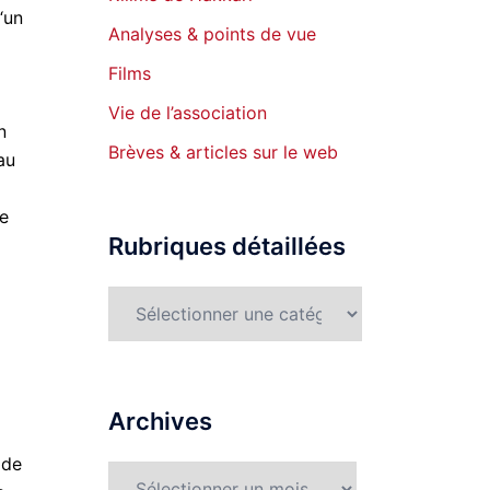
“un
Analyses & points de vue
Films
Vie de l’association
n
Brèves & articles sur le web
au
ve
Rubriques détaillées
Rubriques
détaillées
Archives
 de
Archives