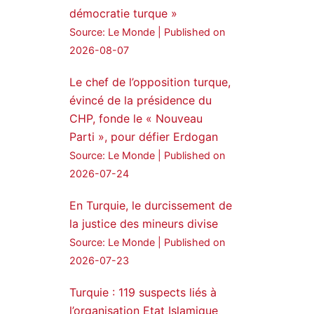
démocratie turque »
24 Jan 2025
Source: Le Monde
Published on
🔴DEM Party Imrali
2026-08-07
delegation made a statement
on Abdullah Öcalan meeting
Le chef de l’opposition turque,
évincé de la présidence du
#AbdullahÖcalan
CHP, fonde le « Nouveau
#PeaceProcess
#ImralıIsland
Parti », pour défier Erdogan
Source: Le Monde
Published on
🔗
https://medyanews.rs/h4lwBwQ
2026-07-24
3
2
Twitter
En Turquie, le durcissement de
la justice des mineurs divise
Voir plus...
Source: Le Monde
Published on
2026-07-23
Turquie : 119 suspects liés à
l’organisation Etat Islamique