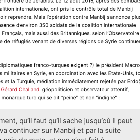
-frontière de Jerablus. Le 12 août 2016, après des combat
lition internationale, ont pris le contrôle total de Manbij
loir reprendre. Mais l’opération contre Manbij s’annonce plu
ésence d’environ 350 soldats de la coalition internationale
 Français, mais aussi des Britanniques, selon l’Observatoire
 de réfugiés venant de diverses régions de Syrie continue
 diplomatiques franco-turques exigent ?) le président Macr
s militaires en Syrie, en coordination avec les États-Unis, t
des et la Turquie, médiation immédiatement rejetée par Erdo
.
Gérard Chaliand
, géopoliticien et observateur attentif,
nt monarque turc qui se dit “peiné” et non “indigné” :
ment, qu’il faut qu’il sache jusqu’où il peut
’il va continuer sur Manbij et par la suite
se paie de mots, et que c’est fait à