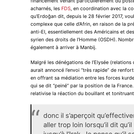
financement venant particulièrement du poste
acharnés, les
FDS
, en coordination avec la coa
qu’Erdoğan dit, depuis le 28 février 2017, vou
complexe que celle d’Afrin, en raison de la pr
anti-EI, essentiellement des Américains et des
syrien des droits de l’Homme (OSDH). Nombre
également à arriver à Manbij.
Malgré les dénégations de l’Elysée (relations
aurait annoncé l’envoi “très rapide” de renfort
en offrant sa médiation entre les forces kur
qui se dit “peiné” par la position de la France
relativise la réaction du bouillant et tonitrua
donc il s’aperçoit qu’effective
aller trop loin lorsqu’il dit qu
jusqu’à l’Irak. Je pense qu’il 