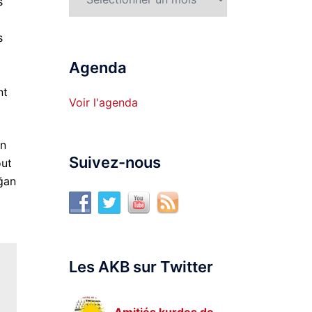
s
s
Agenda
nt
Voir l'agenda
on
Suivez-nous
out
ğan
Les AKB sur Twitter