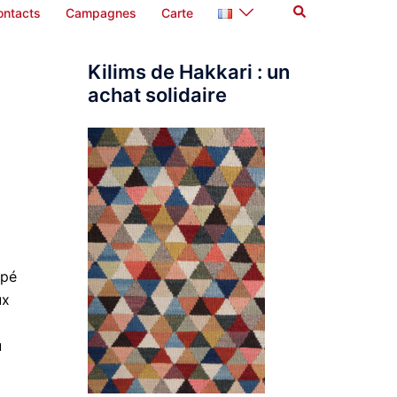
Rechercher
ontacts
Campagnes
Carte
Kilims de Hakkari : un
achat solidaire
ipé
ux
u