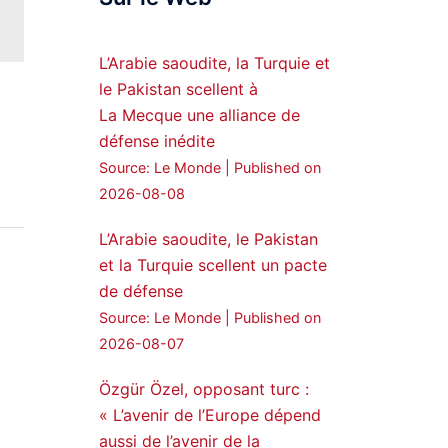
Syrian Democratic
Forces, SDF appoints
L’Arabie saoudite, la Turquie et
hauro Abgar Daoud
le Pakistan scellent à
from the ranks of
La Mecque une alliance de
Syriac Military Council,
défense inédite
MFS as official
Source: Le Monde
Published on
spokesperson. We
wish you success
2026-08-08
hauro.
L’Arabie saoudite, le Pakistan
ܟܫܝܪܘܬܐ ܒܘܠܝܬܐ ܚܘܪܐ
et la Turquie scellent un pacte
ܐܒܓܪ
de défense
28
249
Source: Le Monde
Published on
Twitter
2026-08-07
Özgür Özel, opposant turc :
Amitiés kurdes de Bretagne
a retweeté
« L’avenir de l’Europe dépend
aussi de l’avenir de la
MedyaNews