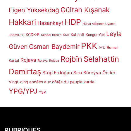
Gültan Kışanak
Figen Yüksekdağ
HDP
Hakkari
Hasankeyf
Hülya Alökmen Uyanık
Leyla
KCDK-E
Kobanê
Kongra-Gel
JASMINES
Kendal Breizh
KNK
PKK
Güven
Osman Baydemir
Remzi
PYD
Rojbîn
Selahattin
Rojava
Kartal
Rojava
Rojava
Demirtaş
Stop Erdoğan
Sırrı Süreyya Önder
Vingt-cinq années aux côtés du peuple kurde
YPG/YPJ
YSP
RUBRIQUES