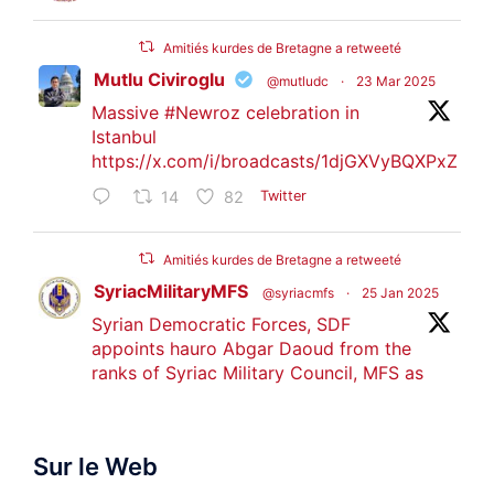
Amitiés kurdes de Bretagne a retweeté
Mutlu Civiroglu
@mutludc
·
23 Mar 2025
Massive
#Newroz
celebration in
Istanbul
https://x.com/i/broadcasts/1djGXVyBQXPxZ
14
82
Twitter
Amitiés kurdes de Bretagne a retweeté
SyriacMilitaryMFS
@syriacmfs
·
25 Jan 2025
Syrian Democratic Forces, SDF
appoints hauro Abgar Daoud from the
ranks of Syriac Military Council, MFS as
official spokesperson. We wish you
success hauro.
Sur le Web
ܟܫܝܪܘܬܐ ܒܘܠܝܬܐ ܚܘܪܐ ܐܒܓܪ