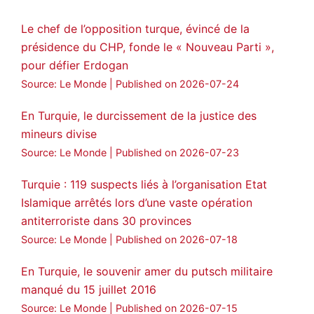
28
249
Twitter
Le chef de l’opposition turque, évincé de la
présidence du CHP, fonde le « Nouveau Parti »,
Amitiés kurdes de Bretagne a retweeté
pour défier Erdogan
MedyaNews
@medyanews_
·
24 Jan 2025
Source: Le Monde
Published on 2026-07-24
🔴DEM Party Imrali delegation made a
statement on Abdullah Öcalan meeting
En Turquie, le durcissement de la justice des
mineurs divise
#AbdullahÖcalan
#PeaceProcess
#ImralıIsland
Source: Le Monde
Published on 2026-07-23
🔗
https://medyanews.rs/h4lwBwQ
Turquie : 119 suspects liés à l’organisation Etat
Islamique arrêtés lors d’une vaste opération
3
2
Twitter
antiterroriste dans 30 provinces
Voir plus...
Source: Le Monde
Published on 2026-07-18
En Turquie, le souvenir amer du putsch militaire
manqué du 15 juillet 2016
Source: Le Monde
Published on 2026-07-15