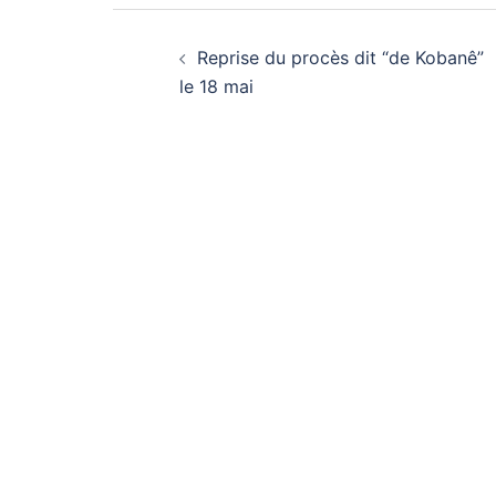
Navigation
Reprise du procès dit “de Kobanê”
d’article
le 18 mai