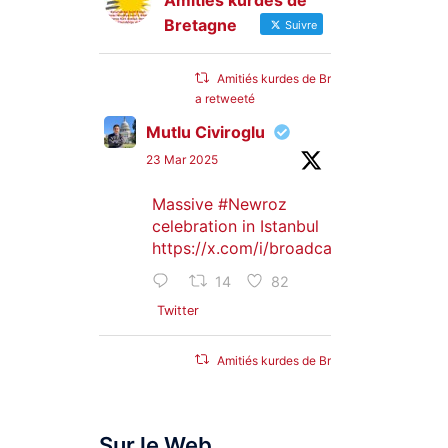
Amitiés kurdes de
Bretagne
Suivre
Amitiés kurdes de Bretagne
a retweeté
Mutlu Civiroglu
23 Mar 2025
Massive
#Newroz
celebration in Istanbul
https://x.com/i/broadcasts/1djGXVyB
14
82
Twitter
Amitiés kurdes de Bretagne
a retweeté
SyriacMilitaryMFS
Sur le Web
25 Jan 2025