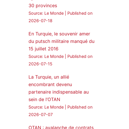
30 provinces
24 Jan 2025
Source: Le Monde
Published on
🔴DEM Party Imrali
2026-07-18
delegation made a statement
on Abdullah Öcalan meeting
En Turquie, le souvenir amer
du putsch militaire manqué du
#AbdullahÖcalan
15 juillet 2016
#PeaceProcess
#ImralıIsland
Source: Le Monde
Published on
2026-07-15
🔗
https://medyanews.rs/h4lwBwQ
3
2
La Turquie, un allié
Twitter
encombrant devenu
partenaire indispensable au
Voir plus...
sein de l’OTAN
Source: Le Monde
Published on
2026-07-07
OTAN : avalanche de contrats