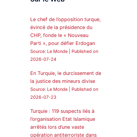
Syrian Democratic
Forces, SDF appoints
Le chef de l’opposition turque,
hauro Abgar Daoud
évincé de la présidence du
from the ranks of
CHP, fonde le « Nouveau
Syriac Military Council,
Parti », pour défier Erdogan
MFS as official
Source: Le Monde
Published on
spokesperson. We
wish you success
2026-07-24
hauro.
En Turquie, le durcissement de
ܟܫܝܪܘܬܐ ܒܘܠܝܬܐ ܚܘܪܐ
la justice des mineurs divise
ܐܒܓܪ
Source: Le Monde
Published on
28
249
2026-07-23
Twitter
Turquie : 119 suspects liés à
l’organisation Etat Islamique
Amitiés kurdes de Bretagne
a retweeté
arrêtés lors d’une vaste
opération antiterroriste dans
MedyaNews