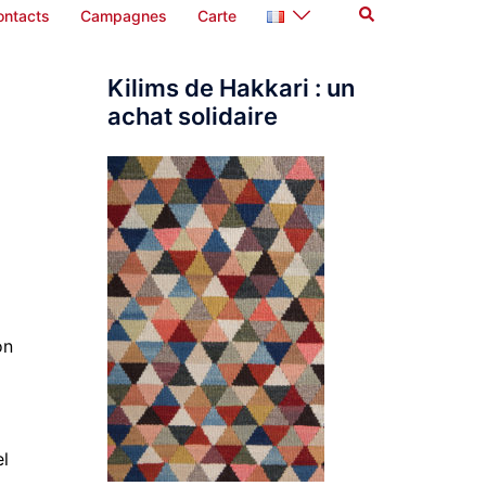
Rechercher
ontacts
Campagnes
Carte
Kilims de Hakkari : un
achat solidaire
on
el