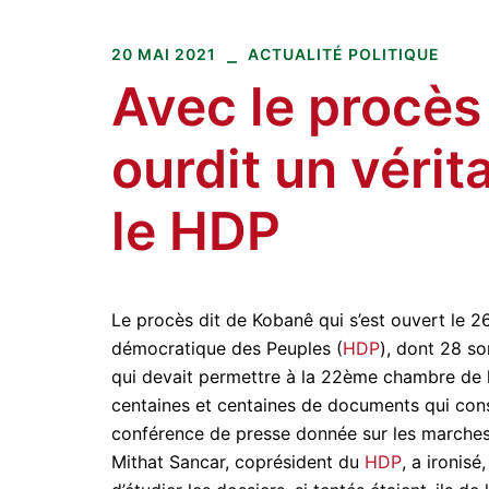
Amitiés kurdes de Bretagne
Aller
au
20 MAI 2021
ACTUALITÉ POLITIQUE
contenu
Avec le procès
ourdit un véri
le HDP
Le procès dit de Kobanê qui s’est ouvert le 26
démocratique des Peuples (
HDP
), dont 28 so
qui devait permettre à la 22ème chambre de 
centaines et centaines de documents qui cons
conférence de presse donnée sur les marches d
Mithat Sancar, coprésident du
HDP
, a ironis