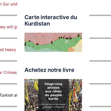
in Sur under partial curfew
Carte interactive du
Kurdistan
they will get what’s coming to them
ed heavy weapons to destroy ISIS in Raqqa
Achetez notre livre
ar Crimes: The War of Disinformation
Turkish attacks, providing heavy weapons