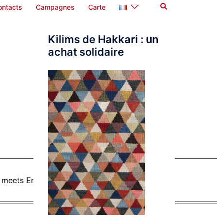
Rechercher
ontacts
Campagnes
Carte
Kilims de Hakkari : un
achat solidaire
 meets Erdogan, Turkish officials