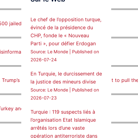
Syrian Democratic
Forces, SDF appoints
Le chef de l’opposition turque,
 jailed in one and a half years
hauro Abgar Daoud
évincé de la présidence du
from the ranks of
CHP, fonde le « Nouveau
Syriac Military Council,
Parti », pour défier Erdogan
MFS as official
isinformation
Source: Le Monde
Published on
spokesperson. We
wish you success
2026-07-24
hauro.
En Turquie, le durcissement de
ܟܫܝܪܘܬܐ ܒܘܠܝܬܐ ܚܘܪܐ
rump’s team took a brief look and decided not to pull the 
la justice des mineurs divise
ܐܒܓܪ
Source: Le Monde
Published on
28
249
2026-07-23
Twitter
urkey and the Kurds
Turquie : 119 suspects liés à
l’organisation Etat Islamique
Amitiés kurdes de Bretagne
a retweeté
arrêtés lors d’une vaste
opération antiterroriste dans
MedyaNews