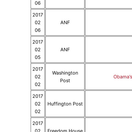
06
2017
02
ANF
06
2017
02
ANF
05
2017
Washington
02
Obama’s 
Post
02
2017
02
Huffington Post
02
2017
02
Freedom House