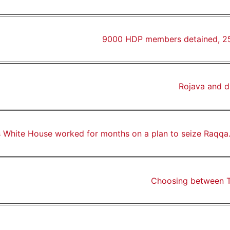
9000 HDP members detained, 2500
Rojava and d
White House worked for months on a plan to seize Raqqa. T
Choosing between T