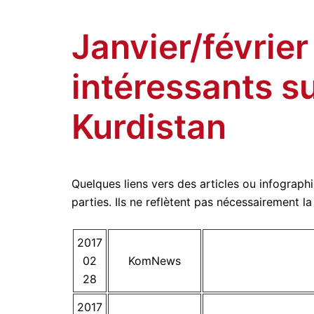
Amitiés kurdes de Bretagne
Aller
au
Janvier/février
contenu
intéressants su
Kurdistan
Quelques liens vers des articles ou infographi
parties. Ils ne reflètent pas nécessairement l
2017
02
KomNews
28
2017