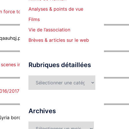
Analyses & points de vue
an force to take Raqqa: analysis
Films
Vie de l’association
Brèves & articles sur le web
Rubriques détaillées
e scenes in Suleyman Shah operation
Rubriques
détaillées
016/2017
Archives
 Syria border goes unnoticed
Archives