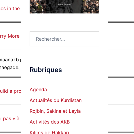
es in the fight against ISIS
Rechercher :
orry More About Turkey Than ISIS
Rubriques
Agenda
uild a pro-government militia
Actualités du Kurdistan
Rojbîn, Sakine et Leyla
 pas » à la présidence du Kurdistan irakien
Activités des AKB
Kilims de Hakkari