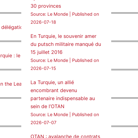
30 provinces
24 Jan 2025
Source: Le Monde
Published on
🔴DEM Party Imrali
2026-07-18
e délégation unie de l’opposition »
delegation made a statement
on Abdullah Öcalan meeting
En Turquie, le souvenir amer
du putsch militaire manqué du
#AbdullahÖcalan
15 juillet 2016
#PeaceProcess
#ImralıIsland
quie : le journalisme à l’agonie
Source: Le Monde
Published on
2026-07-15
🔗
https://medyanews.rs/h4lwBwQ
3
2
La Turquie, un allié
in the Lead-up to the Referendum
Twitter
encombrant devenu
partenaire indispensable au
Voir plus...
sein de l’OTAN
Source: Le Monde
Published on
2026-07-07
OTAN : avalanche de contrats