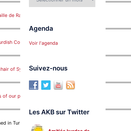
aille de Raqqa contre l’Etat islamique
Agenda
 Kurdish Conference in Moscow
Voir l'agenda
Suivez-nous
hair of Syria Democratic Council
of our party detained today
Les AKB sur Twitter
ned in Turkey in 2016