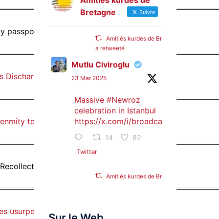
Amitiés kurdes de
Bretagne
Suivre
ry passport cancellations
Amitiés kurdes de Bretagne
a retweeté
Mutlu Civiroglu
es Discharged by 5 Statutory Decrees
23 Mar 2025
Massive
#Newroz
celebration in Istanbul
 enmity towards Kurds
https://x.com/i/broadcasts/1djGXVyB
14
82
Twitter
 Recollections from Turkey curfews
Amitiés kurdes de Bretagne
a retweeté
SyriacMilitaryMFS
ties usurped by the AKP government
Sur le Web
25 Jan 2025