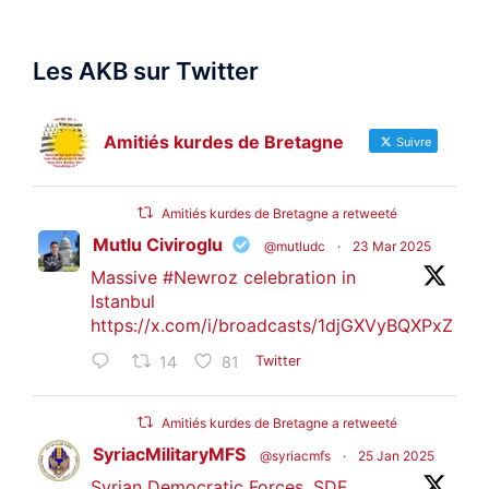
Les AKB sur Twitter
Amitiés kurdes de Bretagne
Suivre
Amitiés kurdes de Bretagne a retweeté
Mutlu Civiroglu
@mutludc
·
23 Mar 2025
Massive
#Newroz
celebration in
Istanbul
https://x.com/i/broadcasts/1djGXVyBQXPxZ
14
81
Twitter
Amitiés kurdes de Bretagne a retweeté
SyriacMilitaryMFS
@syriacmfs
·
25 Jan 2025
Syrian Democratic Forces, SDF