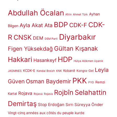
Abdullah Öcalan
Ayhan
Afrin
Ahmet Türk
BDP
CDK-
CDK-F
Ayla Akat Ata
Bilgen
Diyarbakır
R
CNSK
DEM
DEM Parti
Gültan Kışanak
Figen Yüksekdağ
HDP
Hakkari
Hasankeyf
Hülya Alökmen Uyanık
Leyla
KCDK-E
Kobanê
Kongra-Gel
JASMINES
Kendal Breizh
KNK
PKK
Güven
Osman Baydemir
Remzi
PYD
Rojbîn
Selahattin
Rojava
Kartal
Rojava
Rojava
Demirtaş
Stop Erdoğan
Sırrı Süreyya Önder
Vingt-cinq années aux côtés du peuple kurde