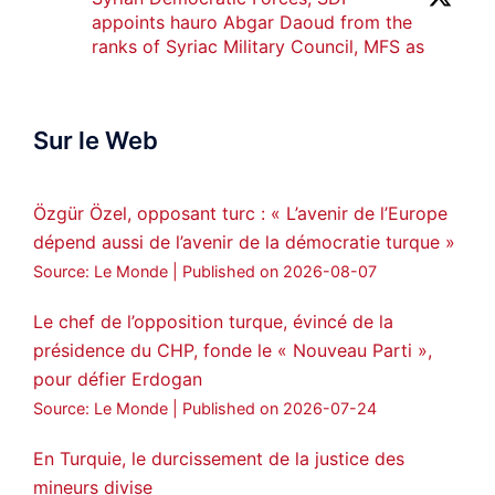
appoints hauro Abgar Daoud from the
ranks of Syriac Military Council, MFS as
official spokesperson. We wish you
success hauro.
Sur le Web
ܟܫܝܪܘܬܐ ܒܘܠܝܬܐ ܚܘܪܐ ܐܒܓܪ
28
249
Twitter
Özgür Özel, opposant turc : « L’avenir de l’Europe
dépend aussi de l’avenir de la démocratie turque »
Amitiés kurdes de Bretagne a retweeté
Source: Le Monde
Published on 2026-08-07
MedyaNews
@medyanews_
·
24 Jan 2025
🔴DEM Party Imrali delegation made a
Le chef de l’opposition turque, évincé de la
statement on Abdullah Öcalan meeting
présidence du CHP, fonde le « Nouveau Parti »,
pour défier Erdogan
#AbdullahÖcalan
#PeaceProcess
#ImralıIsland
Source: Le Monde
Published on 2026-07-24
🔗
https://medyanews.rs/h4lwBwQ
En Turquie, le durcissement de la justice des
mineurs divise
3
2
Twitter