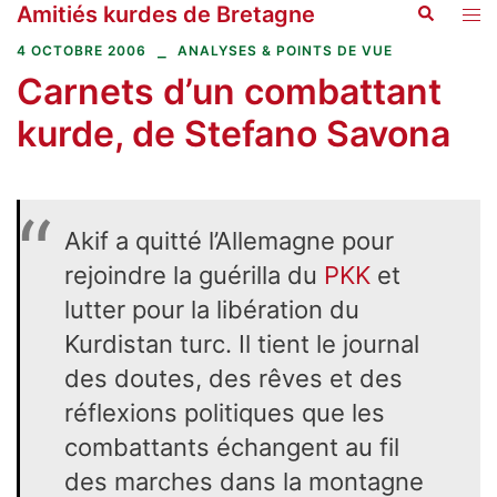
Amitiés kurdes de Bretagne
Recherche
Aller
Ouvr
au
le
4 OCTOBRE 2006
ANALYSES & POINTS DE VUE
contenu
men
Carnets d’un combattant
kurde, de Stefano Savona
Akif a quitté l’Allemagne pour
rejoindre la guérilla du
PKK
et
lutter pour la libération du
Kurdistan turc. Il tient le journal
des doutes, des rêves et des
réflexions politiques que les
combattants échangent au fil
des marches dans la montagne