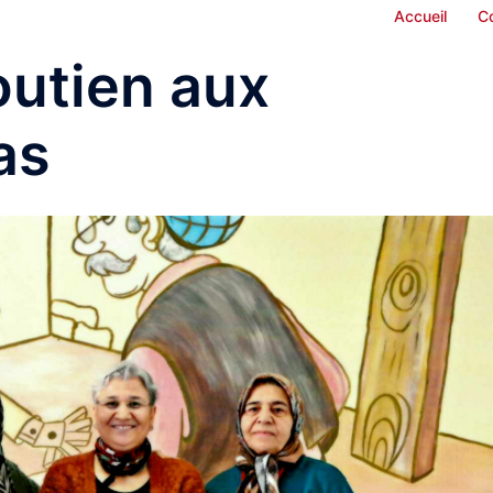
Accueil
C
outien aux
as