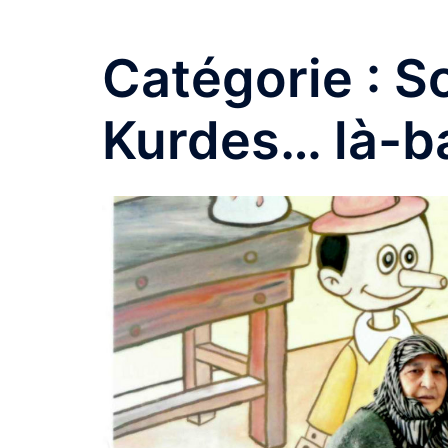
Amitiés kurdes de Bretagne
Aller
au
Catégorie :
S
contenu
Kurdes… là-b