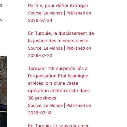
s
Parti », pour défier Erdogan
24 Jan 2025
Source: Le Monde
Published on
s
🔴DEM Party Imrali
2026-07-24
delegation made a statement
on Abdullah Öcalan meeting
En Turquie, le durcissement de
la justice des mineurs divise
#AbdullahÖcalan
Source: Le Monde
Published on
#PeaceProcess
#ImralıIsland
2026-07-23
🔗
https://medyanews.rs/h4lwBwQ
Turquie : 119 suspects liés à
3
2
l’organisation Etat Islamique
Twitter
arrêtés lors d’une vaste
opération antiterroriste dans
Voir plus...
30 provinces
Source: Le Monde
Published on
2026-07-18
En Turquie, le souvenir amer