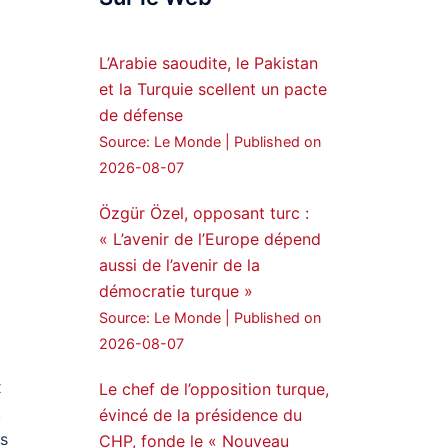
Syrian Democratic
Forces, SDF appoints
L’Arabie saoudite, le Pakistan
hauro Abgar Daoud
et la Turquie scellent un pacte
from the ranks of
de défense
Syriac Military Council,
Source: Le Monde
Published on
MFS as official
2026-08-07
spokesperson. We
wish you success
Özgür Özel, opposant turc :
hauro.
« L’avenir de l’Europe dépend
ܟܫܝܪܘܬܐ ܒܘܠܝܬܐ ܚܘܪܐ
aussi de l’avenir de la
ܐܒܓܪ
démocratie turque »
28
249
Source: Le Monde
Published on
Twitter
2026-08-07
x
Le chef de l’opposition turque,
Amitiés kurdes de Bretagne
,
a retweeté
évincé de la présidence du
ns
CHP, fonde le « Nouveau
MedyaNews