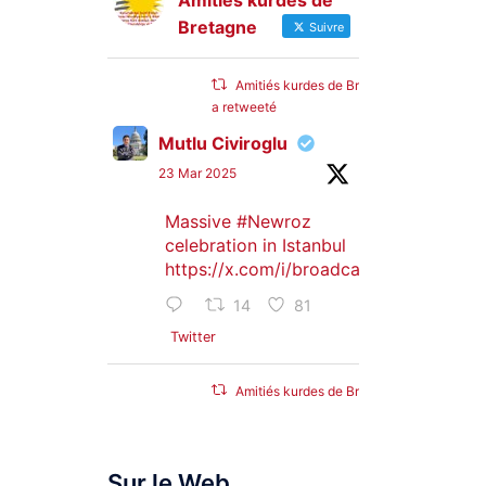
Amitiés kurdes de
Bretagne
Suivre
Amitiés kurdes de Bretagne
a retweeté
Mutlu Civiroglu
23 Mar 2025
Massive
#Newroz
celebration in Istanbul
https://x.com/i/broadcasts/1djGXVyB
14
81
Twitter
Amitiés kurdes de Bretagne
a retweeté
SyriacMilitaryMFS
Sur le Web
25 Jan 2025