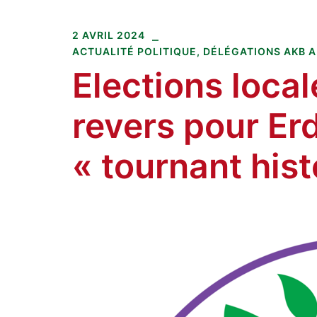
Amitiés kurdes de Bretagne
Aller
au
2 AVRIL 2024
contenu
ACTUALITÉ POLITIQUE
,
DÉLÉGATIONS AKB A
Elections local
revers pour Er
« tournant hist