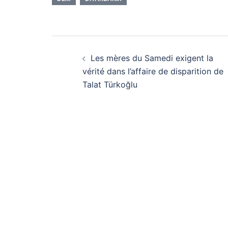
Navigation
Les mères du Samedi exigent la
d’article
vérité dans l’affaire de disparition de
Talat Türkoğlu