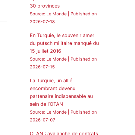
30 provinces
24 Jan 2025
Source: Le Monde
Published on
🔴DEM Party Imrali
2026-07-18
delegation made a statement
on Abdullah Öcalan meeting
En Turquie, le souvenir amer
du putsch militaire manqué du
#AbdullahÖcalan
15 juillet 2016
#PeaceProcess
#ImralıIsland
Source: Le Monde
Published on
2026-07-15
🔗
https://medyanews.rs/h4lwBwQ
3
2
La Turquie, un allié
Twitter
encombrant devenu
partenaire indispensable au
Voir plus...
sein de l’OTAN
Source: Le Monde
Published on
2026-07-07
OTAN : avalanche de contrats