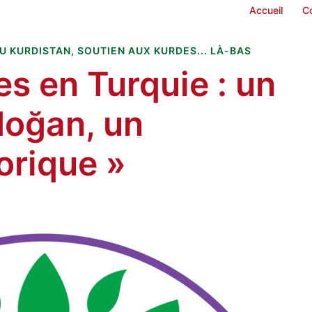
Accueil
C
U KURDISTAN
,
SOUTIEN AUX KURDES... LÀ-BAS
es en Turquie : un
doğan, un
orique »