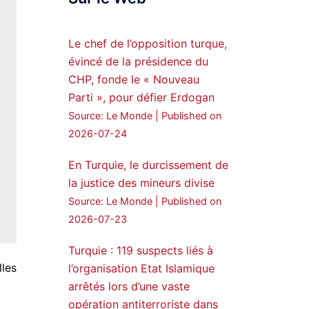
Syrian Democratic
Forces, SDF appoints
Le chef de l’opposition turque,
hauro Abgar Daoud
évincé de la présidence du
from the ranks of
CHP, fonde le « Nouveau
Syriac Military Council,
Parti », pour défier Erdogan
MFS as official
Source: Le Monde
Published on
spokesperson. We
wish you success
2026-07-24
hauro.
En Turquie, le durcissement de
ܟܫܝܪܘܬܐ ܒܘܠܝܬܐ ܚܘܪܐ
la justice des mineurs divise
ܐܒܓܪ
Source: Le Monde
Published on
28
249
2026-07-23
Twitter
Turquie : 119 suspects liés à
les
l’organisation Etat Islamique
Amitiés kurdes de Bretagne
a retweeté
arrêtés lors d’une vaste
opération antiterroriste dans
MedyaNews