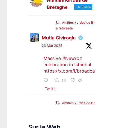
Amitiés kurdes de
Bretagne
Suivre
Amitiés kurdes de Bretagne
a retweeté
Mutlu Civiroglu
23 Mar 2025
Massive
#Newroz
celebration in Istanbul
https://x.com/i/broadcasts/1djGXVyB
14
82
Twitter
Amitiés kurdes de Bretagne
a retweeté
SyriacMilitaryMFS
Sur le Web
25 Jan 2025