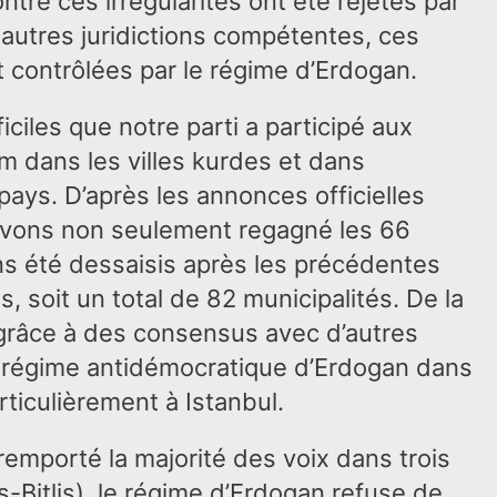
ntre ces irrégularités ont été rejetés par
s autres juridictions compétentes, ces
t contrôlées par le régime d’Erdogan.
iciles que notre parti a participé aux
m dans les villes kurdes et dans
 pays. D’après les annonces officielles
 avons non seulement regagné les 66
ns été dessaisis après les précédentes
s, soit un total de 82 municipalités. De la
râce à des consensus avec d’autres
du régime antidémocratique d’Erdogan dans
articulièrement à Istanbul.
mporté la majorité des voix dans trois
-Bitlis), le régime d’Erdogan refuse de