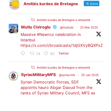
Amitiés kurdes de Bretagne
Suivre
Amitiés kurdes de Bretagne a retweeté
Mutlu Civiroglu
@mutludc
·
23 Mar 2025
Massive
#Newroz
celebration in
Istanbul
https://x.com/i/broadcasts/1djGXVyBQXPxZ
14
82
Twitter
Amitiés kurdes de Bretagne a retweeté
SyriacMilitaryMFS
@syriacmfs
·
25 Jan 2025
Syrian Democratic Forces, SDF
appoints hauro Abgar Daoud from the
ranks of Syriac Military Council, MFS as
official spokesperson. We wish you
success hauro.