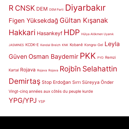
Diyarbakır
R
CNSK
DEM
DEM Parti
Gültan Kışanak
Figen Yüksekdağ
HDP
Hakkari
Hasankeyf
Hülya Alökmen Uyanık
Leyla
KCDK-E
Kobanê
Kongra-Gel
JASMINES
Kendal Breizh
KNK
PKK
Güven
Osman Baydemir
Remzi
PYD
Rojbîn
Selahattin
Rojava
Kartal
Rojava
Rojava
Demirtaş
Stop Erdoğan
Sırrı Süreyya Önder
Vingt-cinq années aux côtés du peuple kurde
YPG/YPJ
YSP