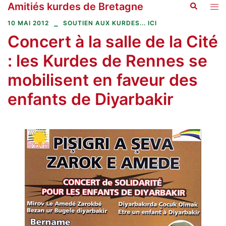
Amitiés kurdes de Bretagne
Recherche
Aller
Ouvr
au
le
10 MAI 2012
SOUTIEN AUX KURDES... ICI
contenu
men
Concert à la salle de la Cité
: les Kurdes de Rennes se
mobilisent en faveur des
enfants de Diyarbakir