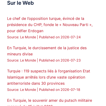
Sur le Web
ܟܫܝܪܘܬܐ ܒܘܠܝܬܐ ܚܘܪܐ ܐܒܓܪ
28
249
Twitter
Le chef de l’opposition turque, évincé de la
présidence du CHP, fonde le « Nouveau Parti »,
Amitiés kurdes de Bretagne a retweeté
pour défier Erdogan
MedyaNews
@medyanews_
·
24 Jan 2025
Source: Le Monde
Published on 2026-07-24
🔴DEM Party Imrali delegation made a
statement on Abdullah Öcalan meeting
En Turquie, le durcissement de la justice des
mineurs divise
#AbdullahÖcalan
#PeaceProcess
#ImralıIsland
Source: Le Monde
Published on 2026-07-23
🔗
https://medyanews.rs/h4lwBwQ
Turquie : 119 suspects liés à l’organisation Etat
Islamique arrêtés lors d’une vaste opération
3
2
Twitter
antiterroriste dans 30 provinces
Voir plus...
Source: Le Monde
Published on 2026-07-18
En Turquie, le souvenir amer du putsch militaire