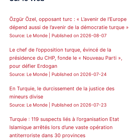
28
249
Twitter
Özgür Özel, opposant turc : « L’avenir de l’Europe
dépend aussi de l’avenir de la démocratie turque »
Amitiés kurdes de Bretagne a retweeté
Source: Le Monde
Published on 2026-08-07
MedyaNews
@medyanews_
·
24 Jan 2025
🔴DEM Party Imrali delegation made a
Le chef de l’opposition turque, évincé de la
statement on Abdullah Öcalan meeting
présidence du CHP, fonde le « Nouveau Parti »,
pour défier Erdogan
#AbdullahÖcalan
#PeaceProcess
#ImralıIsland
Source: Le Monde
Published on 2026-07-24
🔗
https://medyanews.rs/h4lwBwQ
En Turquie, le durcissement de la justice des
mineurs divise
3
2
Twitter
Source: Le Monde
Published on 2026-07-23
Voir plus...
Turquie : 119 suspects liés à l’organisation Etat
Islamique arrêtés lors d’une vaste opération
antiterroriste dans 30 provinces