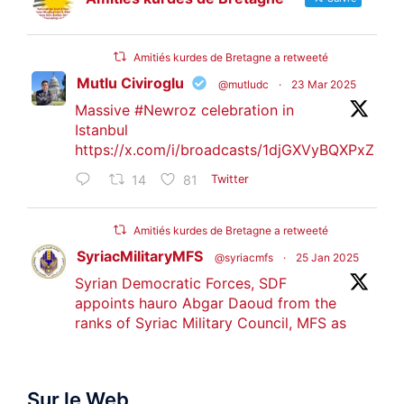
Amitiés kurdes de Bretagne a retweeté
Mutlu Civiroglu
@mutludc
·
23 Mar 2025
Massive
#Newroz
celebration in
Istanbul
https://x.com/i/broadcasts/1djGXVyBQXPxZ
14
81
Twitter
Amitiés kurdes de Bretagne a retweeté
SyriacMilitaryMFS
@syriacmfs
·
25 Jan 2025
Syrian Democratic Forces, SDF
appoints hauro Abgar Daoud from the
ranks of Syriac Military Council, MFS as
official spokesperson. We wish you
success hauro.
Sur le Web
ܟܫܝܪܘܬܐ ܒܘܠܝܬܐ ܚܘܪܐ ܐܒܓܪ