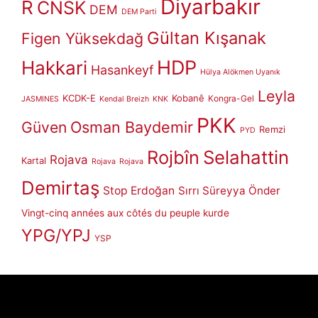
Diyarbakır
R
CNSK
DEM
DEM Parti
Gültan Kışanak
Figen Yüksekdağ
HDP
Hakkari
Hasankeyf
Hülya Alökmen Uyanık
Leyla
KCDK-E
Kobanê
Kongra-Gel
JASMINES
Kendal Breizh
KNK
PKK
Güven
Osman Baydemir
Remzi
PYD
Rojbîn
Selahattin
Rojava
Kartal
Rojava
Rojava
Demirtaş
Stop Erdoğan
Sırrı Süreyya Önder
Vingt-cinq années aux côtés du peuple kurde
YPG/YPJ
YSP