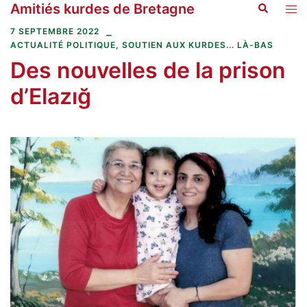
Amitiés kurdes de Bretagne
Recherche
Aller
Ouvr
au
le
7 SEPTEMBRE 2022
contenu
men
ACTUALITÉ POLITIQUE
,
SOUTIEN AUX KURDES... LÀ-BAS
Des nouvelles de la prison
d’Elazığ