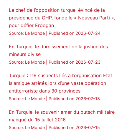
28
249
Twitter
Le chef de l’opposition turque, évincé de la
présidence du CHP, fonde le « Nouveau Parti »,
Amitiés kurdes de Bretagne a retweeté
pour défier Erdogan
MedyaNews
@medyanews_
·
24 Jan 2025
Source: Le Monde
Published on 2026-07-24
🔴DEM Party Imrali delegation made a
statement on Abdullah Öcalan meeting
En Turquie, le durcissement de la justice des
mineurs divise
#AbdullahÖcalan
#PeaceProcess
#ImralıIsland
Source: Le Monde
Published on 2026-07-23
🔗
https://medyanews.rs/h4lwBwQ
Turquie : 119 suspects liés à l’organisation Etat
Islamique arrêtés lors d’une vaste opération
3
2
Twitter
antiterroriste dans 30 provinces
Voir plus...
Source: Le Monde
Published on 2026-07-18
En Turquie, le souvenir amer du putsch militaire
manqué du 15 juillet 2016
Source: Le Monde
Published on 2026-07-15