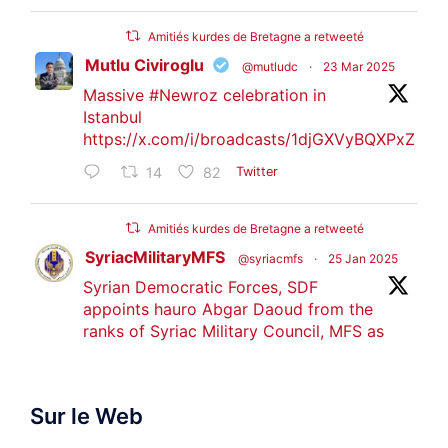
Amitiés kurdes de Bretagne a retweeté
Mutlu Civiroglu
@mutludc
·
23 Mar 2025
Massive
#Newroz
celebration in
Istanbul
https://x.com/i/broadcasts/1djGXVyBQXPxZ
14
82
Twitter
Amitiés kurdes de Bretagne a retweeté
SyriacMilitaryMFS
@syriacmfs
·
25 Jan 2025
Syrian Democratic Forces, SDF
appoints hauro Abgar Daoud from the
ranks of Syriac Military Council, MFS as
official spokesperson. We wish you
success hauro.
Sur le Web
ܟܫܝܪܘܬܐ ܒܘܠܝܬܐ ܚܘܪܐ ܐܒܓܪ