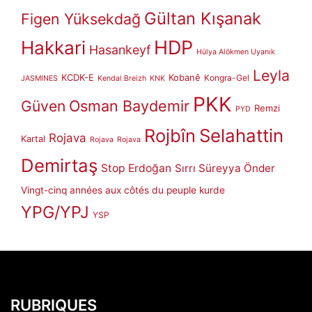
Gültan Kışanak
Figen Yüksekdağ
HDP
Hakkari
Hasankeyf
Hülya Alökmen Uyanık
Leyla
KCDK-E
Kobanê
Kongra-Gel
JASMINES
Kendal Breizh
KNK
PKK
Güven
Osman Baydemir
Remzi
PYD
Rojbîn
Selahattin
Rojava
Kartal
Rojava
Rojava
Demirtaş
Stop Erdoğan
Sırrı Süreyya Önder
Vingt-cinq années aux côtés du peuple kurde
YPG/YPJ
YSP
RUBRIQUES