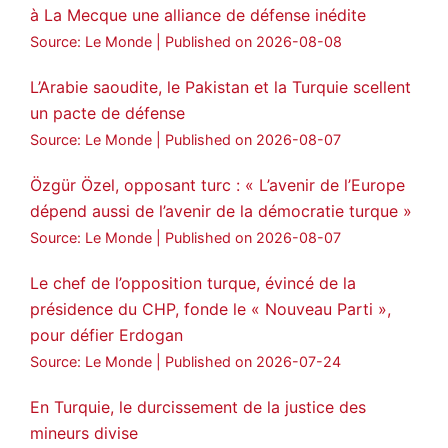
à La Mecque une alliance de défense inédite
Amitiés kurdes de Bretagne a retweeté
Source: Le Monde
Published on 2026-08-08
MedyaNews
@medyanews_
·
24 Jan 2025
🔴DEM Party Imrali delegation made a
L’Arabie saoudite, le Pakistan et la Turquie scellent
statement on Abdullah Öcalan meeting
un pacte de défense
#AbdullahÖcalan
#PeaceProcess
Source: Le Monde
Published on 2026-08-07
#ImralıIsland
Özgür Özel, opposant turc : « L’avenir de l’Europe
🔗
https://medyanews.rs/h4lwBwQ
dépend aussi de l’avenir de la démocratie turque »
Source: Le Monde
Published on 2026-08-07
3
2
Twitter
Le chef de l’opposition turque, évincé de la
Voir plus...
présidence du CHP, fonde le « Nouveau Parti »,
pour défier Erdogan
Source: Le Monde
Published on 2026-07-24
En Turquie, le durcissement de la justice des
mineurs divise