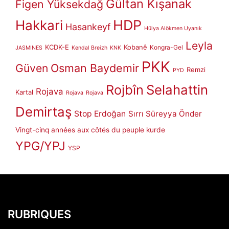
Gültan Kışanak
Figen Yüksekdağ
HDP
Hakkari
Hasankeyf
Hülya Alökmen Uyanık
Leyla
KCDK-E
Kobanê
Kongra-Gel
JASMINES
Kendal Breizh
KNK
PKK
Güven
Osman Baydemir
Remzi
PYD
Rojbîn
Selahattin
Rojava
Kartal
Rojava
Rojava
Demirtaş
Stop Erdoğan
Sırrı Süreyya Önder
Vingt-cinq années aux côtés du peuple kurde
YPG/YPJ
YSP
RUBRIQUES