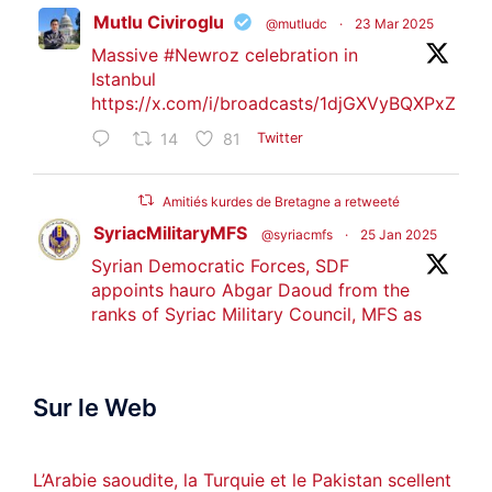
Mutlu Civiroglu
@mutludc
·
23 Mar 2025
Massive
#Newroz
celebration in
Istanbul
https://x.com/i/broadcasts/1djGXVyBQXPxZ
14
81
Twitter
Amitiés kurdes de Bretagne a retweeté
SyriacMilitaryMFS
@syriacmfs
·
25 Jan 2025
Syrian Democratic Forces, SDF
appoints hauro Abgar Daoud from the
ranks of Syriac Military Council, MFS as
official spokesperson. We wish you
success hauro.
Sur le Web
ܟܫܝܪܘܬܐ ܒܘܠܝܬܐ ܚܘܪܐ ܐܒܓܪ
28
249
Twitter
L’Arabie saoudite, la Turquie et le Pakistan scellent