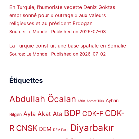
En Turquie, l’humoriste vedette Deniz Göktas
emprisonné pour « outrage » aux valeurs
religieuses et au président Erdogan
Source: Le Monde
Published on 2026-07-03
La Turquie construit une base spatiale en Somalie
Source: Le Monde
Published on 2026-07-02
Étiquettes
Abdullah Öcalan
Ayhan
Afrin
Ahmet Türk
BDP
CDK-
CDK-F
Ayla Akat Ata
Bilgen
Diyarbakır
R
CNSK
DEM
DEM Parti