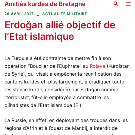
Amitiés kurdes de Bretagne
Recherche
Aller
Ouvr
au
le
26 AVRIL 2017
ACTUALITÉ MILITAIRE
contenu
men
Erdoğan allié objectif de
l’Etat islamique
La Turquie a été contrainte de mettre fin à son
opération “Bouclier de l’Euphrate” au
Rojava
(Kurdistan
de Syrie), qui visait à empêcher la réunification des
cantons kurdes et, plus largement, à éradiquer toute
résistance kurde, considérée par Erdoğan comme
“terroriste”, fût-elle employée à combattre les
djihadistes de l’Etat islamique (
EI
).
La Russie, en effet, en déployant des troupes dans les
régions d’Afrîn et à l’ouest de Manbij, a interdit de