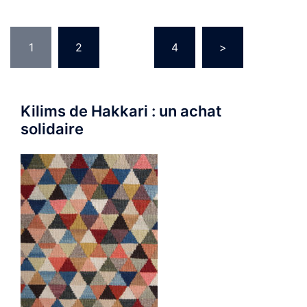
Pagination
1
2
…
4
>
des
publications
Kilims de Hakkari : un achat
solidaire