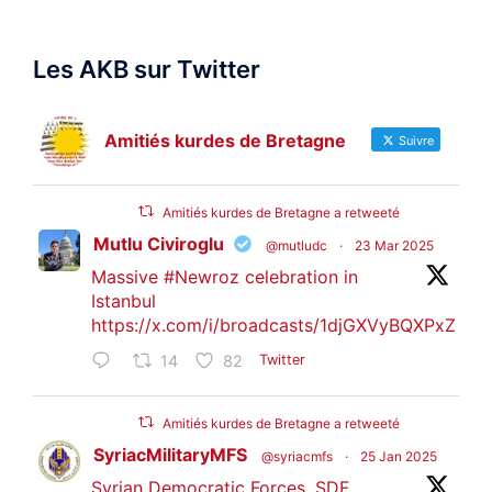
Les AKB sur Twitter
Amitiés kurdes de Bretagne
Suivre
Amitiés kurdes de Bretagne a retweeté
Mutlu Civiroglu
@mutludc
·
23 Mar 2025
Massive
#Newroz
celebration in
Istanbul
https://x.com/i/broadcasts/1djGXVyBQXPxZ
14
82
Twitter
Amitiés kurdes de Bretagne a retweeté
SyriacMilitaryMFS
@syriacmfs
·
25 Jan 2025
Syrian Democratic Forces, SDF