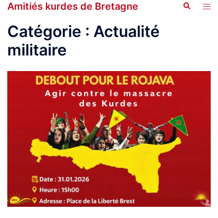
Amitiés kurdes de Bretagne
Recherche
Aller
Ouvr
au
le
Catégorie :
Actualité
contenu
men
militaire