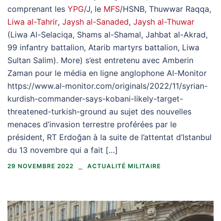
comprenant les
YPG
/J, le
MFS
/HSNB, Thuwwar Raqqa,
Liwa al-Tahrir
,
Jaysh al-Sanaded
,
Jaysh al-Thuwar
(Liwa Al-Selaciqa, Shams al-Shamal, Jahbat al-Akrad,
99 infantry battalion, Atarib martyrs battalion, Liwa
Sultan Salim). More) s’est entretenu avec Amberin
Zaman pour le média en ligne anglophone Al-Monitor
https://www.al-monitor.com/originals/2022/11/syrian-
kurdish-commander-says-kobani-likely-target-
threatened-turkish-ground au sujet des nouvelles
menaces d’invasion terrestre proférées par le
président, RT Erdoğan à la suite de l’attentat d’Istanbul
du 13 novembre qui a fait […]
29 NOVEMBRE 2022
ACTUALITÉ MILITAIRE