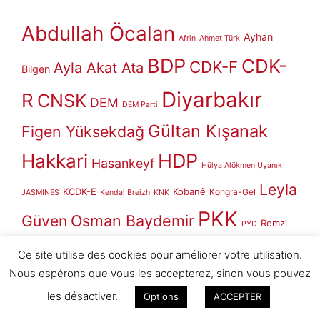
Abdullah Öcalan
Ayhan
Afrin
Ahmet Türk
BDP
CDK-
CDK-F
Ayla Akat Ata
Bilgen
Diyarbakır
R
CNSK
DEM
DEM Parti
Gültan Kışanak
Figen Yüksekdağ
HDP
Hakkari
Hasankeyf
Hülya Alökmen Uyanık
Leyla
KCDK-E
Kobanê
Kongra-Gel
JASMINES
Kendal Breizh
KNK
PKK
Güven
Osman Baydemir
Remzi
PYD
Rojbîn
Selahattin
Rojava
Ce site utilise des cookies pour améliorer votre utilisation.
Kartal
Rojava
Rojava
Nous espérons que vous les accepterez, sinon vous pouvez
Demirtaş
Stop Erdoğan
Sırrı Süreyya Önder
les désactiver.
Options
ACCEPTER
Vingt-cinq années aux côtés du peuple kurde