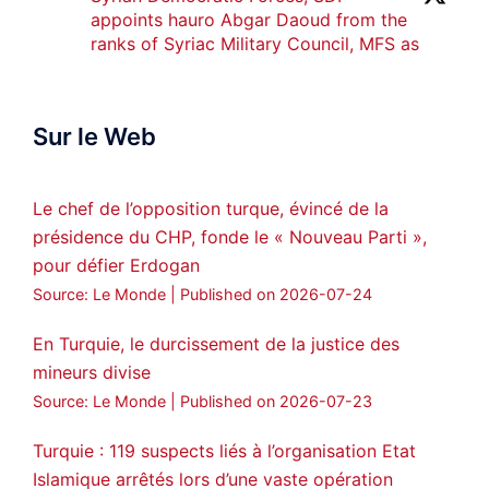
appoints hauro Abgar Daoud from the
ranks of Syriac Military Council, MFS as
official spokesperson. We wish you
success hauro.
Sur le Web
ܟܫܝܪܘܬܐ ܒܘܠܝܬܐ ܚܘܪܐ ܐܒܓܪ
28
249
Twitter
Le chef de l’opposition turque, évincé de la
présidence du CHP, fonde le « Nouveau Parti »,
Amitiés kurdes de Bretagne a retweeté
pour défier Erdogan
MedyaNews
@medyanews_
·
24 Jan 2025
Source: Le Monde
Published on 2026-07-24
🔴DEM Party Imrali delegation made a
statement on Abdullah Öcalan meeting
En Turquie, le durcissement de la justice des
mineurs divise
#AbdullahÖcalan
#PeaceProcess
#ImralıIsland
Source: Le Monde
Published on 2026-07-23
🔗
https://medyanews.rs/h4lwBwQ
Turquie : 119 suspects liés à l’organisation Etat
Islamique arrêtés lors d’une vaste opération
3
2
Twitter