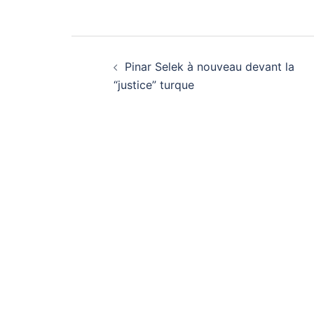
Navigation
Pinar Selek à nouveau devant la
d’article
“justice” turque