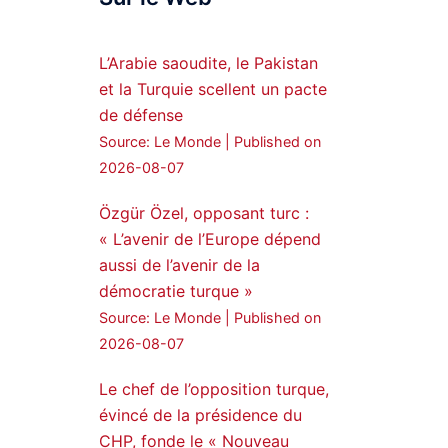
Syrian Democratic
Forces, SDF appoints
L’Arabie saoudite, le Pakistan
hauro Abgar Daoud
et la Turquie scellent un pacte
from the ranks of
de défense
Syriac Military Council,
Source: Le Monde
Published on
MFS as official
2026-08-07
spokesperson. We
wish you success
Özgür Özel, opposant turc :
hauro.
« L’avenir de l’Europe dépend
ܟܫܝܪܘܬܐ ܒܘܠܝܬܐ ܚܘܪܐ
aussi de l’avenir de la
ܐܒܓܪ
démocratie turque »
28
249
Source: Le Monde
Published on
Twitter
2026-08-07
Le chef de l’opposition turque,
Amitiés kurdes de Bretagne
a retweeté
évincé de la présidence du
CHP, fonde le « Nouveau
MedyaNews