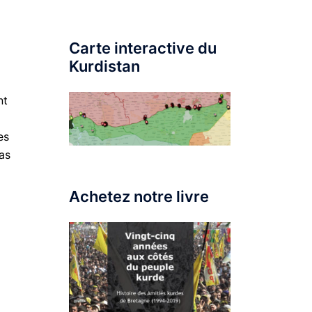
Carte interactive du
Kurdistan
nt
es
as
Achetez notre livre