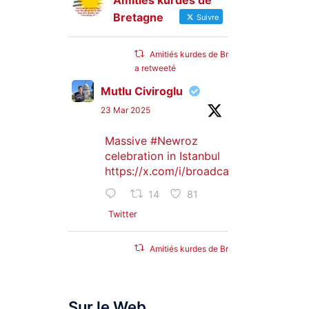
Amitiés kurdes de
Bretagne
Suivre
Amitiés kurdes de Bretagne
a retweeté
Mutlu Civiroglu
23 Mar 2025
Massive
#Newroz
celebration in Istanbul
https://x.com/i/broadcasts/1djGXVyB
14
81
Twitter
Amitiés kurdes de Bretagne
a retweeté
SyriacMilitaryMFS
Sur le Web
25 Jan 2025