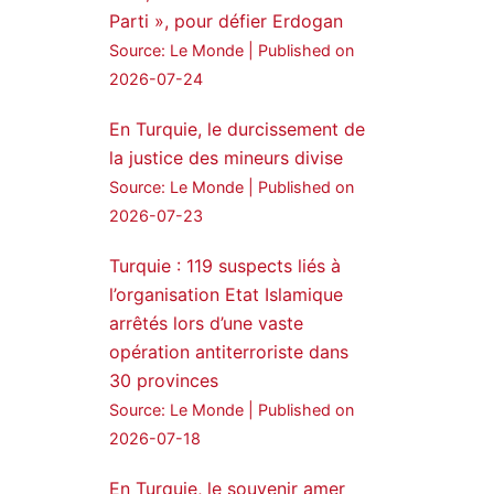
Parti », pour défier Erdogan
24 Jan 2025
Source: Le Monde
Published on
🔴DEM Party Imrali
2026-07-24
delegation made a statement
on Abdullah Öcalan meeting
En Turquie, le durcissement de
la justice des mineurs divise
#AbdullahÖcalan
Source: Le Monde
Published on
#PeaceProcess
#ImralıIsland
2026-07-23
🔗
https://medyanews.rs/h4lwBwQ
Turquie : 119 suspects liés à
3
2
l’organisation Etat Islamique
Twitter
arrêtés lors d’une vaste
opération antiterroriste dans
Voir plus...
30 provinces
Source: Le Monde
Published on
2026-07-18
En Turquie, le souvenir amer