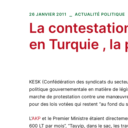
Amitiés kurdes de Bretagne
Aller
au
26 JANVIER 2011
ACTUALITÉ POLITIQUE
contenu
La contestatio
en Turquie , la
KESK (Confédération des syndicats du secteur
politique gouvernementale en matière de législ
marche de protestation contre une manœuvre g
pour des lois votées qui restent “au fond du s
L’
AKP
et le Premier Ministre étaient directemen
600 LT par mois”, “Tayyip, dans le sac, les trav