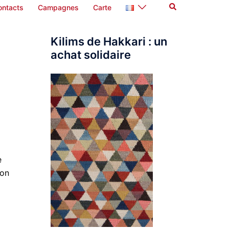
Rechercher
ontacts
Campagnes
Carte
Kilims de Hakkari : un
achat solidaire
e
ion