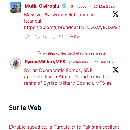
Mutlu Civiroglu
@mutludc
·
23 Mar 2025
Massive
#Newroz
celebration in
Istanbul
https://x.com/i/broadcasts/1djGXVyBQXPxZ
14
81
Twitter
Amitiés kurdes de Bretagne a retweeté
SyriacMilitaryMFS
@syriacmfs
·
25 Jan 2025
Syrian Democratic Forces, SDF
appoints hauro Abgar Daoud from the
ranks of Syriac Military Council, MFS as
official spokesperson. We wish you
success hauro.
Sur le Web
ܟܫܝܪܘܬܐ ܒܘܠܝܬܐ ܚܘܪܐ ܐܒܓܪ
28
249
Twitter
L’Arabie saoudite, la Turquie et le Pakistan scellent