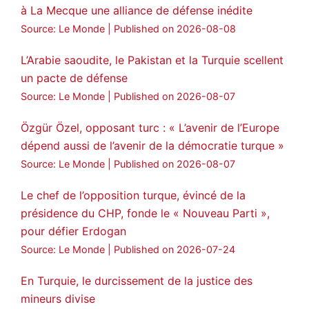
à La Mecque une alliance de défense inédite
Amitiés kurdes de Bretagne a retweeté
Source: Le Monde
Published on 2026-08-08
MedyaNews
@medyanews_
·
24 Jan 2025
🔴DEM Party Imrali delegation made a
L’Arabie saoudite, le Pakistan et la Turquie scellent
statement on Abdullah Öcalan meeting
un pacte de défense
#AbdullahÖcalan
#PeaceProcess
Source: Le Monde
Published on 2026-08-07
#ImralıIsland
Özgür Özel, opposant turc : « L’avenir de l’Europe
🔗
https://medyanews.rs/h4lwBwQ
dépend aussi de l’avenir de la démocratie turque »
Source: Le Monde
Published on 2026-08-07
3
2
Twitter
Le chef de l’opposition turque, évincé de la
Voir plus...
présidence du CHP, fonde le « Nouveau Parti »,
pour défier Erdogan
Source: Le Monde
Published on 2026-07-24
En Turquie, le durcissement de la justice des
mineurs divise