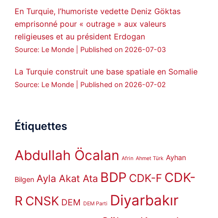
En Turquie, l’humoriste vedette Deniz Göktas
emprisonné pour « outrage » aux valeurs
religieuses et au président Erdogan
Source: Le Monde
Published on 2026-07-03
La Turquie construit une base spatiale en Somalie
Source: Le Monde
Published on 2026-07-02
Étiquettes
Abdullah Öcalan
Ayhan
Afrin
Ahmet Türk
BDP
CDK-
CDK-F
Ayla Akat Ata
Bilgen
Diyarbakır
R
CNSK
DEM
DEM Parti