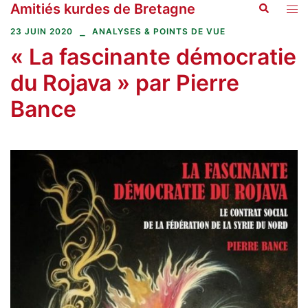
Amitiés kurdes de Bretagne
Recherche
Aller
Ouvr
au
le
23 JUIN 2020
ANALYSES & POINTS DE VUE
contenu
men
« La fascinante démocratie
du Rojava » par Pierre
Bance