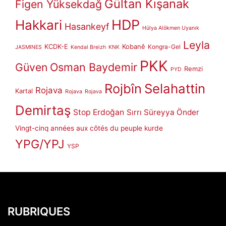
Gültan Kışanak
Figen Yüksekdağ
HDP
Hakkari
Hasankeyf
Hülya Alökmen Uyanık
Leyla
KCDK-E
Kobanê
Kongra-Gel
JASMINES
Kendal Breizh
KNK
PKK
Güven
Osman Baydemir
Remzi
PYD
Rojbîn
Selahattin
Rojava
Kartal
Rojava
Rojava
Demirtaş
Stop Erdoğan
Sırrı Süreyya Önder
Vingt-cinq années aux côtés du peuple kurde
YPG/YPJ
YSP
RUBRIQUES