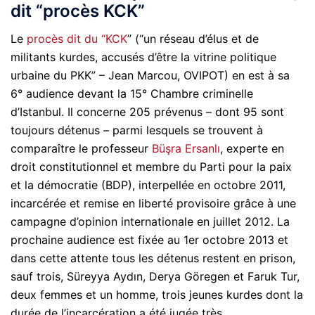
dit “procès KCK”
Le
procès dit du “KCK
” (“un réseau d’élus et de
militants kurdes, accusés d’être la vitrine politique
urbaine du PKK” – Jean Marcou, OVIPOT) en est à sa
6° audience devant la 15° Chambre criminelle
d’Istanbul. Il concerne 205 prévenus – dont 95 sont
toujours détenus – parmi lesquels se trouvent à
comparaître le professeur
Büşra Ersanlı
, experte en
droit constitutionnel et membre du Parti pour la paix
et la démocratie (BDP), interpellée en octobre 2011,
incarcérée et remise en liberté provisoire grâce à une
campagne d’opinion internationale en juillet 2012. La
prochaine audience est fixée au 1er octobre 2013 et
dans cette attente tous les détenus restent en prison,
sauf trois, Süreyya Aydın, Derya Göregen et Faruk Tur,
deux femmes et un homme, trois jeunes kurdes dont la
durée de l’incarcération a été jugée très