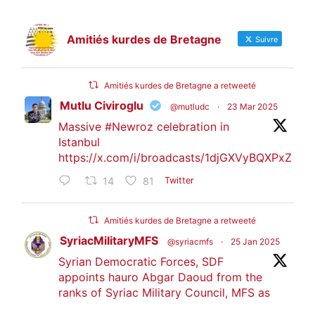
Amitiés kurdes de Bretagne
Suivre
Amitiés kurdes de Bretagne a retweeté
Mutlu Civiroglu
@mutludc
·
23 Mar 2025
Massive
#Newroz
celebration in
Istanbul
https://x.com/i/broadcasts/1djGXVyBQXPxZ
14
81
Twitter
Amitiés kurdes de Bretagne a retweeté
SyriacMilitaryMFS
@syriacmfs
·
25 Jan 2025
Syrian Democratic Forces, SDF
appoints hauro Abgar Daoud from the
ranks of Syriac Military Council, MFS as
official spokesperson. We wish you