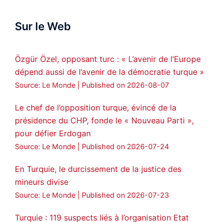
success hauro.
Sur le Web
ܟܫܝܪܘܬܐ ܒܘܠܝܬܐ ܚܘܪܐ ܐܒܓܪ
28
249
Twitter
Özgür Özel, opposant turc : « L’avenir de l’Europe
dépend aussi de l’avenir de la démocratie turque »
Amitiés kurdes de Bretagne a retweeté
Source: Le Monde
Published on 2026-08-07
MedyaNews
@medyanews_
·
24 Jan 2025
🔴DEM Party Imrali delegation made a
Le chef de l’opposition turque, évincé de la
statement on Abdullah Öcalan meeting
présidence du CHP, fonde le « Nouveau Parti »,
pour défier Erdogan
#AbdullahÖcalan
#PeaceProcess
#ImralıIsland
Source: Le Monde
Published on 2026-07-24
🔗
https://medyanews.rs/h4lwBwQ
En Turquie, le durcissement de la justice des
mineurs divise
3
2
Twitter
Source: Le Monde
Published on 2026-07-23
Voir plus...
Turquie : 119 suspects liés à l’organisation Etat