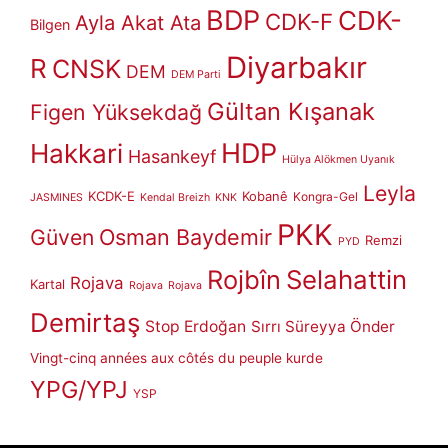
BDP
CDK-
CDK-F
Ayla Akat Ata
Bilgen
Diyarbakır
R
CNSK
DEM
DEM Parti
Gültan Kışanak
Figen Yüksekdağ
HDP
Hakkari
Hasankeyf
Hülya Alökmen Uyanık
Leyla
KCDK-E
Kobanê
Kongra-Gel
JASMINES
Kendal Breizh
KNK
PKK
Güven
Osman Baydemir
Remzi
PYD
Rojbîn
Selahattin
Rojava
Kartal
Rojava
Rojava
Demirtaş
Stop Erdoğan
Sırrı Süreyya Önder
Vingt-cinq années aux côtés du peuple kurde
YPG/YPJ
YSP