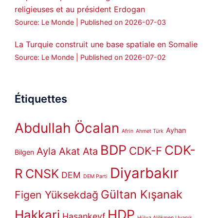
religieuses et au président Erdogan
Source: Le Monde
Published on 2026-07-03
La Turquie construit une base spatiale en Somalie
Source: Le Monde
Published on 2026-07-02
Étiquettes
Abdullah Öcalan
Ayhan
Afrin
Ahmet Türk
BDP
CDK-
CDK-F
Ayla Akat Ata
Bilgen
Diyarbakır
R
CNSK
DEM
DEM Parti
Gültan Kışanak
Figen Yüksekdağ
HDP
Hakkari
Hasankeyf
Hülya Alökmen Uyanık