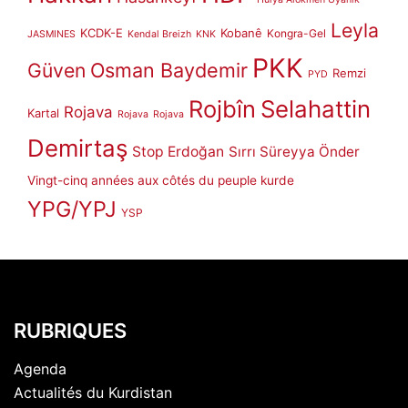
Leyla
KCDK-E
Kobanê
Kongra-Gel
JASMINES
Kendal Breizh
KNK
PKK
Güven
Osman Baydemir
Remzi
PYD
Rojbîn
Selahattin
Rojava
Kartal
Rojava
Rojava
Demirtaş
Stop Erdoğan
Sırrı Süreyya Önder
Vingt-cinq années aux côtés du peuple kurde
YPG/YPJ
YSP
RUBRIQUES
Agenda
Actualités du Kurdistan