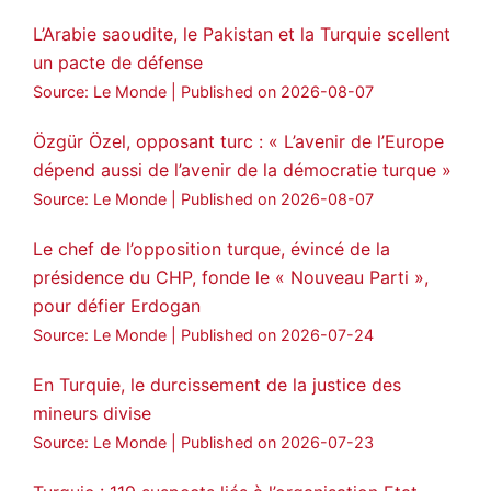
🔴DEM Party Imrali delegation made a
L’Arabie saoudite, le Pakistan et la Turquie scellent
statement on Abdullah Öcalan meeting
un pacte de défense
#AbdullahÖcalan
#PeaceProcess
Source: Le Monde
Published on 2026-08-07
#ImralıIsland
Özgür Özel, opposant turc : « L’avenir de l’Europe
🔗
https://medyanews.rs/h4lwBwQ
dépend aussi de l’avenir de la démocratie turque »
Source: Le Monde
Published on 2026-08-07
3
2
Twitter
Le chef de l’opposition turque, évincé de la
Voir plus...
présidence du CHP, fonde le « Nouveau Parti »,
pour défier Erdogan
Source: Le Monde
Published on 2026-07-24
En Turquie, le durcissement de la justice des
mineurs divise
Source: Le Monde
Published on 2026-07-23