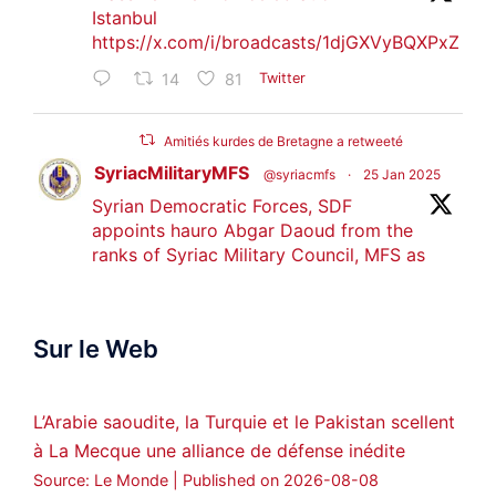
Istanbul
https://x.com/i/broadcasts/1djGXVyBQXPxZ
14
81
Twitter
Amitiés kurdes de Bretagne a retweeté
SyriacMilitaryMFS
@syriacmfs
·
25 Jan 2025
Syrian Democratic Forces, SDF
appoints hauro Abgar Daoud from the
ranks of Syriac Military Council, MFS as
official spokesperson. We wish you
success hauro.
Sur le Web
ܟܫܝܪܘܬܐ ܒܘܠܝܬܐ ܚܘܪܐ ܐܒܓܪ
28
249
Twitter
L’Arabie saoudite, la Turquie et le Pakistan scellent
à La Mecque une alliance de défense inédite
Amitiés kurdes de Bretagne a retweeté
Source: Le Monde
Published on 2026-08-08
MedyaNews
@medyanews_
·
24 Jan 2025