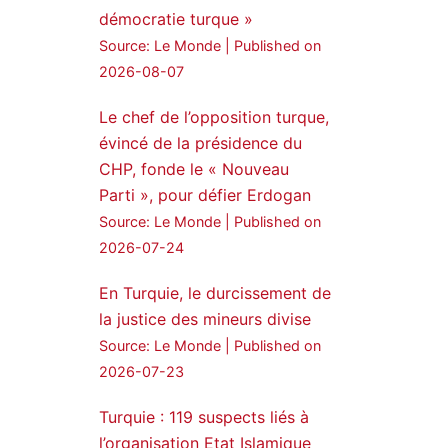
démocratie turque »
24 Jan 2025
Source: Le Monde
Published on
🔴DEM Party Imrali
2026-08-07
delegation made a statement
on Abdullah Öcalan meeting
Le chef de l’opposition turque,
évincé de la présidence du
#AbdullahÖcalan
CHP, fonde le « Nouveau
#PeaceProcess
#ImralıIsland
Parti », pour défier Erdogan
Source: Le Monde
Published on
🔗
https://medyanews.rs/h4lwBwQ
2026-07-24
3
2
Twitter
En Turquie, le durcissement de
la justice des mineurs divise
Voir plus...
Source: Le Monde
Published on
2026-07-23
Turquie : 119 suspects liés à
l’organisation Etat Islamique