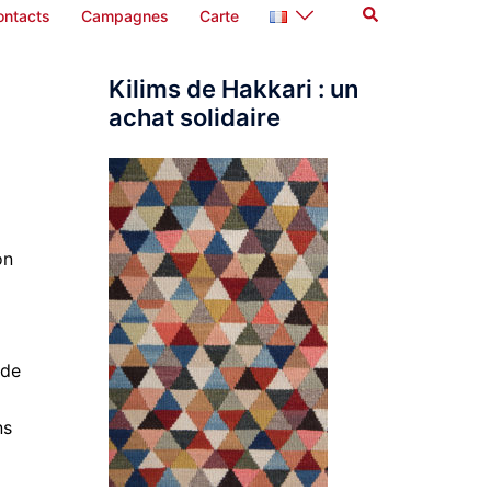
Rechercher
ontacts
Campagnes
Carte
Kilims de Hakkari : un
achat solidaire
on
 de
ns