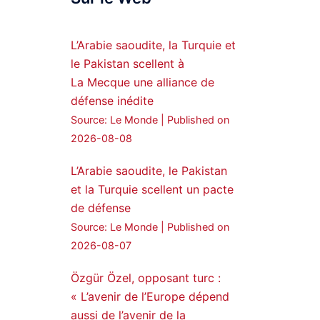
Syrian Democratic
Forces, SDF appoints
L’Arabie saoudite, la Turquie et
hauro Abgar Daoud
le Pakistan scellent à
from the ranks of
La Mecque une alliance de
Syriac Military Council,
défense inédite
MFS as official
Source: Le Monde
Published on
spokesperson. We
wish you success
2026-08-08
hauro.
L’Arabie saoudite, le Pakistan
ܟܫܝܪܘܬܐ ܒܘܠܝܬܐ ܚܘܪܐ
et la Turquie scellent un pacte
ܐܒܓܪ
de défense
28
249
Source: Le Monde
Published on
Twitter
2026-08-07
Özgür Özel, opposant turc :
Amitiés kurdes de Bretagne
a retweeté
« L’avenir de l’Europe dépend
aussi de l’avenir de la
MedyaNews