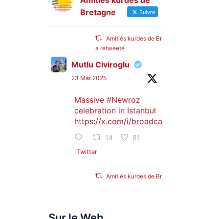
Amitiés kurdes de
Bretagne
Suivre
Amitiés kurdes de Bretagne
a retweeté
Mutlu Civiroglu
23 Mar 2025
Massive
#Newroz
celebration in Istanbul
https://x.com/i/broadcasts/1djGXVyB
14
81
Twitter
Amitiés kurdes de Bretagne
a retweeté
SyriacMilitaryMFS
Sur le Web
25 Jan 2025