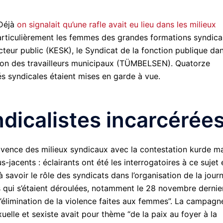
 Déjà
on signalait qu’une rafle avait eu lieu dans les milieux
particulièrement les femmes des grandes formations syndica
eur public (KESK), le Syndicat de la fonction publique da
Union des travailleurs municipaux (TÜMBELSEN). Quatorze
és syndicales étaient mises en garde à vue.
icalistes incarcérée
nnivence des milieux syndicaux avec la contestation kurde m
s-jacents : éclairants ont été les interrogatoires à ce sujet 
 savoir le rôle des syndicats dans l’organisation de la jour
s qui s’étaient déroulées, notamment le 28 novembre dernie
“l’élimination de la violence faites aux femmes”. La campagn
uelle et sexiste avait pour thème “de la paix au foyer à la