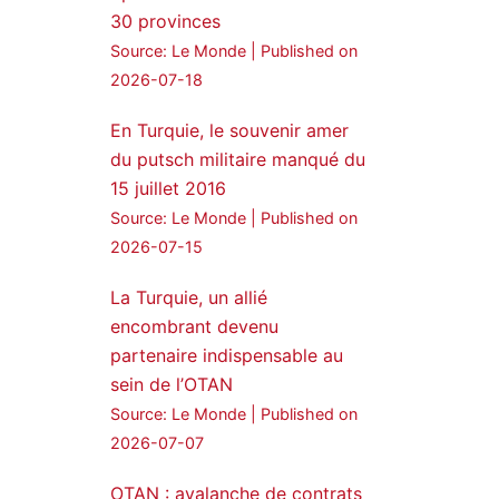
30 provinces
24 Jan 2025
Source: Le Monde
Published on
🔴DEM Party Imrali
2026-07-18
delegation made a statement
on Abdullah Öcalan meeting
En Turquie, le souvenir amer
du putsch militaire manqué du
#AbdullahÖcalan
15 juillet 2016
#PeaceProcess
#ImralıIsland
Source: Le Monde
Published on
2026-07-15
🔗
https://medyanews.rs/h4lwBwQ
3
2
La Turquie, un allié
Twitter
encombrant devenu
partenaire indispensable au
Voir plus...
sein de l’OTAN
Source: Le Monde
Published on
2026-07-07
OTAN : avalanche de contrats