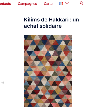
Rechercher
ontacts
Campagnes
Carte
Kilims de Hakkari : un
achat solidaire
 et