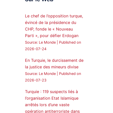
Syrian Democratic
Forces, SDF appoints
Le chef de l’opposition turque,
hauro Abgar Daoud
évincé de la présidence du
from the ranks of
CHP, fonde le « Nouveau
Syriac Military Council,
Parti », pour défier Erdogan
MFS as official
Source: Le Monde
Published on
spokesperson. We
wish you success
2026-07-24
hauro.
En Turquie, le durcissement de
ܟܫܝܪܘܬܐ ܒܘܠܝܬܐ ܚܘܪܐ
la justice des mineurs divise
ܐܒܓܪ
Source: Le Monde
Published on
28
249
2026-07-23
Twitter
Turquie : 119 suspects liés à
l’organisation Etat Islamique
Amitiés kurdes de Bretagne
a retweeté
arrêtés lors d’une vaste
opération antiterroriste dans
MedyaNews