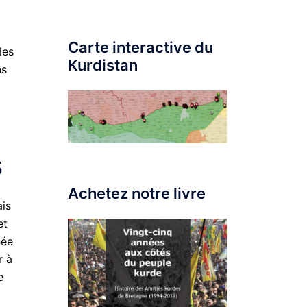
Carte interactive du
les
Kurdistan
ns
s
Achetez notre livre
ais
et
née
r à
e