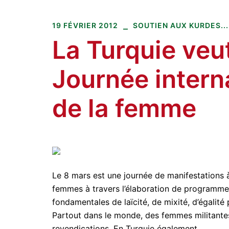
Amitiés kurdes de Bretagne
Aller
au
19 FÉVRIER 2012
SOUTIEN AUX KURDES...
contenu
La Turquie veut
Journée intern
de la femme
Le 8 mars est une journée de manifestations 
femmes à travers l’élaboration de programmes
fondamentales de laïcité, de mixité, d’égalité
Partout dans le monde, des femmes militantes
revendications. En Turquie également.