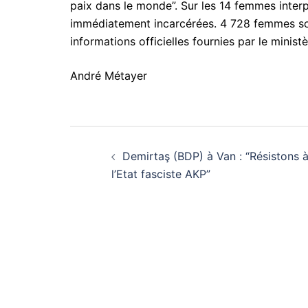
paix dans le monde”. Sur les 14 femmes interpe
immédiatement incarcérées. 4 728 femmes son
informations officielles fournies par le ministè
André Métayer
Navigation
Demirtaş (BDP) à Van : “Résistons 
d’article
l’Etat fasciste AKP”