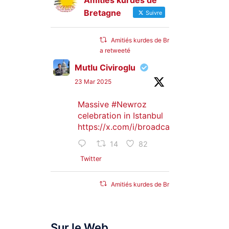
Amitiés kurdes de
Bretagne
Suivre
Amitiés kurdes de Bretagne
a retweeté
Mutlu Civiroglu
23 Mar 2025
Massive
#Newroz
celebration in Istanbul
https://x.com/i/broadcasts/1djGXVyB
14
82
Twitter
Amitiés kurdes de Bretagne
a retweeté
SyriacMilitaryMFS
Sur le Web
25 Jan 2025