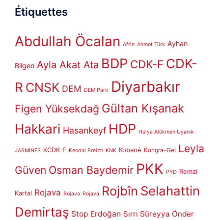
Étiquettes
Abdullah Öcalan
Ayhan
Afrin
Ahmet Türk
BDP
CDK-
CDK-F
Ayla Akat Ata
Bilgen
Diyarbakır
R
CNSK
DEM
DEM Parti
Gültan Kışanak
Figen Yüksekdağ
HDP
Hakkari
Hasankeyf
Hülya Alökmen Uyanık
Leyla
KCDK-E
Kobanê
Kongra-Gel
JASMINES
Kendal Breizh
KNK
PKK
Güven
Osman Baydemir
Remzi
PYD
Rojbîn
Selahattin
Rojava
Kartal
Rojava
Rojava
Demirtaş
Stop Erdoğan
Sırrı Süreyya Önder