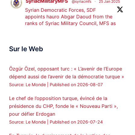
SyriacMilitaryMFS
@syriacmfs
·
25 Jan 2025
Syrian Democratic Forces, SDF
appoints hauro Abgar Daoud from the
ranks of Syriac Military Council, MFS as
official spokesperson. We wish you
success hauro.
Sur le Web
ܟܫܝܪܘܬܐ ܒܘܠܝܬܐ ܚܘܪܐ ܐܒܓܪ
28
249
Twitter
Özgür Özel, opposant turc : « L’avenir de l’Europe
dépend aussi de l’avenir de la démocratie turque »
Amitiés kurdes de Bretagne a retweeté
Source: Le Monde
Published on 2026-08-07
MedyaNews
@medyanews_
·
24 Jan 2025
🔴DEM Party Imrali delegation made a
Le chef de l’opposition turque, évincé de la
statement on Abdullah Öcalan meeting
présidence du CHP, fonde le « Nouveau Parti »,
pour défier Erdogan
#AbdullahÖcalan
#PeaceProcess
#ImralıIsland
Source: Le Monde
Published on 2026-07-24
🔗
https://medyanews.rs/h4lwBwQ