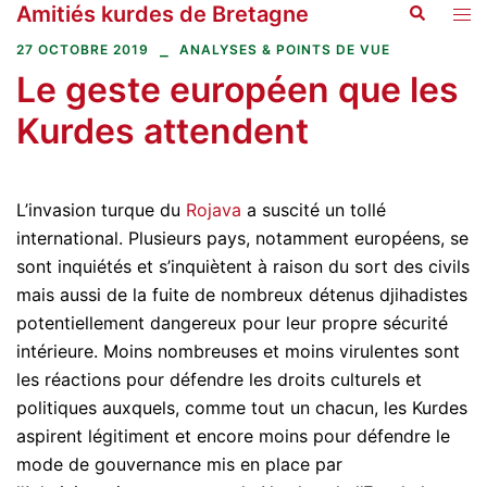
Amitiés kurdes de Bretagne
Recherche
Aller
Ouvr
au
le
27 OCTOBRE 2019
ANALYSES & POINTS DE VUE
contenu
men
Le geste européen que les
Kurdes attendent
L’invasion turque du
Rojava
a suscité un tollé
international. Plusieurs pays, notamment européens, se
sont inquiétés et s’inquiètent à raison du sort des civils
mais aussi de la fuite de nombreux détenus djihadistes
potentiellement dangereux pour leur propre sécurité
intérieure. Moins nombreuses et moins virulentes sont
les réactions pour défendre les droits culturels et
politiques auxquels, comme tout un chacun, les Kurdes
aspirent légitiment et encore moins pour défendre le
mode de gouvernance mis en place par