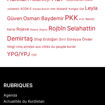
Hülya Alökmen Uyanık
Leyla
KCDK-E
Kobanê
Kongra-Gel
JASMINES
Kendal Breizh
KNK
PKK
Güven
Osman Baydemir
Remzi
PYD
Rojbîn
Selahattin
Rojava
Kartal
Rojava
Rojava
Demirtaş
Stop Erdoğan
Sırrı Süreyya Önder
Vingt-cinq années aux côtés du peuple kurde
YPG/YPJ
YSP
RUBRIQUES
Agenda
Actualités du Kurdistan