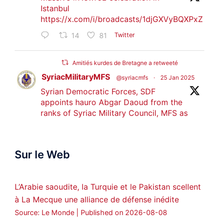
Istanbul
https://x.com/i/broadcasts/1djGXVyBQXPxZ
14
81
Twitter
Amitiés kurdes de Bretagne a retweeté
SyriacMilitaryMFS
@syriacmfs
·
25 Jan 2025
Syrian Democratic Forces, SDF
appoints hauro Abgar Daoud from the
ranks of Syriac Military Council, MFS as
official spokesperson. We wish you
success hauro.
Sur le Web
ܟܫܝܪܘܬܐ ܒܘܠܝܬܐ ܚܘܪܐ ܐܒܓܪ
28
249
Twitter
L’Arabie saoudite, la Turquie et le Pakistan scellent
à La Mecque une alliance de défense inédite
Amitiés kurdes de Bretagne a retweeté
Source: Le Monde
Published on 2026-08-08
MedyaNews
@medyanews_
·
24 Jan 2025