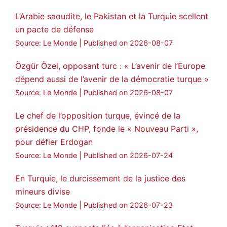
🔴DEM Party Imrali delegation made a
L’Arabie saoudite, le Pakistan et la Turquie scellent
statement on Abdullah Öcalan meeting
un pacte de défense
#AbdullahÖcalan
#PeaceProcess
Source: Le Monde
Published on 2026-08-07
#ImralıIsland
Özgür Özel, opposant turc : « L’avenir de l’Europe
🔗
https://medyanews.rs/h4lwBwQ
dépend aussi de l’avenir de la démocratie turque »
Source: Le Monde
Published on 2026-08-07
3
2
Twitter
Le chef de l’opposition turque, évincé de la
Voir plus...
présidence du CHP, fonde le « Nouveau Parti »,
pour défier Erdogan
Source: Le Monde
Published on 2026-07-24
En Turquie, le durcissement de la justice des
mineurs divise
Source: Le Monde
Published on 2026-07-23