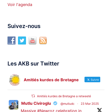
Voir l'agenda
Suivez-nous
Les AKB sur Twitter
Amitiés kurdes de Bretagne
Suivre
Amitiés kurdes de Bretagne a retweeté
Mutlu Civiroglu
@mutludc
·
23 Mar 2025
Massive
#Newroz
celebration in