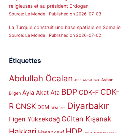
religieuses et au président Erdogan
Source: Le Monde
Published on 2026-07-03
La Turquie construit une base spatiale en Somalie
Source: Le Monde
Published on 2026-07-02
Étiquettes
Abdullah Öcalan
Ayhan
Afrin
Ahmet Türk
BDP
CDK-
CDK-F
Ayla Akat Ata
Bilgen
Diyarbakır
R
CNSK
DEM
DEM Parti
Gültan Kışanak
Figen Yüksekdağ
HDP
Hakkari
Hasankeyf