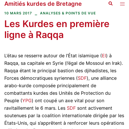
Amitiés kurdes de Bretagne
Recherche
Aller
Ouvr
au
le
10 MARS 2017
ANALYSES & POINTS DE VUE
contenu
men
Les Kurdes en première
ligne à Raqqa
L’étau se resserre autour de l’État islamique (
EI
) à
Raqqa, sa capitale en Syrie (l’égal de Mossoul en Irak).
Raqqa étant le principal bastion des djihadistes, les
Forces démocratiques syriennes (
SDF
), une alliance
arabo-kurde composée principalement de
combattants kurdes des Unités de Protection du
Peuple (
YPG
) ont coupé un axe vital pour son
ravitaillement le 6 mars. Les
SDF
sont activement
soutenues par la coalition internationale dirigée par les
États-Unis, qui s’apprêtent à renforcer leurs opérations