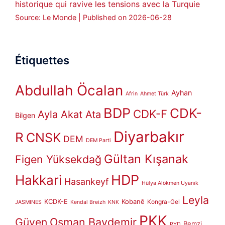
historique qui ravive les tensions avec la Turquie
Source: Le Monde
Published on 2026-06-28
Étiquettes
Abdullah Öcalan
Ayhan
Afrin
Ahmet Türk
BDP
CDK-
CDK-F
Ayla Akat Ata
Bilgen
Diyarbakır
R
CNSK
DEM
DEM Parti
Gültan Kışanak
Figen Yüksekdağ
HDP
Hakkari
Hasankeyf
Hülya Alökmen Uyanık
Leyla
KCDK-E
Kobanê
Kongra-Gel
JASMINES
Kendal Breizh
KNK
PKK
Güven
Osman Baydemir
Remzi
PYD