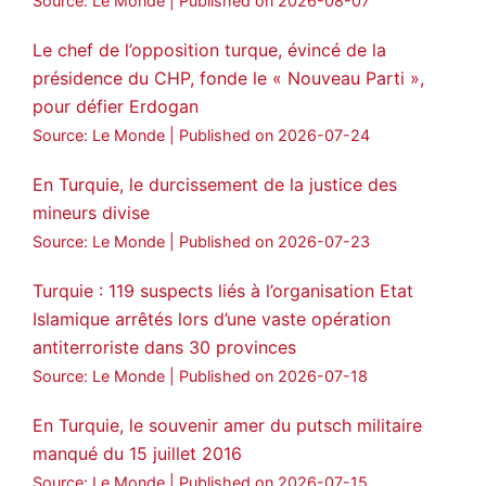
#AbdullahÖcalan
#PeaceProcess
Source: Le Monde
Published on 2026-08-07
#ImralıIsland
Le chef de l’opposition turque, évincé de la
🔗
https://medyanews.rs/h4lwBwQ
présidence du CHP, fonde le « Nouveau Parti »,
pour défier Erdogan
3
2
Twitter
Source: Le Monde
Published on 2026-07-24
Voir plus...
En Turquie, le durcissement de la justice des
mineurs divise
Source: Le Monde
Published on 2026-07-23
Turquie : 119 suspects liés à l’organisation Etat
Islamique arrêtés lors d’une vaste opération
antiterroriste dans 30 provinces
Source: Le Monde
Published on 2026-07-18
En Turquie, le souvenir amer du putsch militaire
manqué du 15 juillet 2016
Source: Le Monde
Published on 2026-07-15