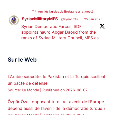
Amitiés kurdes de Bretagne a retweeté
SyriacMilitaryMFS
@syriacmfs
·
25 Jan 2025
Syrian Democratic Forces, SDF
appoints hauro Abgar Daoud from the
ranks of Syriac Military Council, MFS as
official spokesperson. We wish you
success hauro.
Sur le Web
ܟܫܝܪܘܬܐ ܒܘܠܝܬܐ ܚܘܪܐ ܐܒܓܪ
28
249
Twitter
L’Arabie saoudite, le Pakistan et la Turquie scellent
un pacte de défense
Amitiés kurdes de Bretagne a retweeté
Source: Le Monde
Published on 2026-08-07
MedyaNews
@medyanews_
·
24 Jan 2025
🔴DEM Party Imrali delegation made a
Özgür Özel, opposant turc : « L’avenir de l’Europe
statement on Abdullah Öcalan meeting
dépend aussi de l’avenir de la démocratie turque »