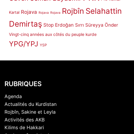
Rojbîn
Selahattin
Rojava
Kartal
Rojava
Rojava
Demirtaş
Stop Erdoğan
Sırrı Süreyya Önder
Vingt-cinq années aux côtés du peuple kurde
YPG/YPJ
YSP
RUBRIQUES
Agenda
Actualités du Kurdistan
Rojbîn, Sakine et Leyla
Activités des AKB
Kilims de Hakkari