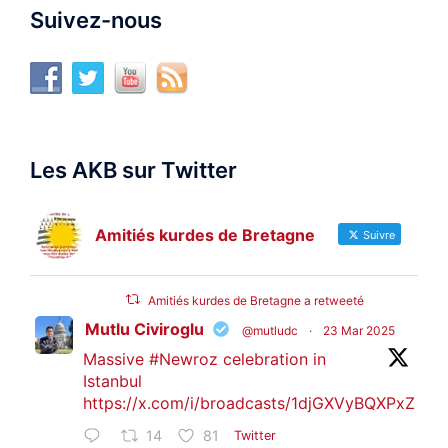
Suivez-nous
Les AKB sur Twitter
Amitiés kurdes de Bretagne
Suivre
Amitiés kurdes de Bretagne a retweeté
Mutlu Civiroglu
@mutludc
·
23 Mar 2025
Massive
#Newroz
celebration in
Istanbul
https://x.com/i/broadcasts/1djGXVyBQXPxZ
14
81
Twitter