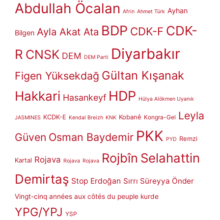
Abdullah Öcalan
Ayhan
Afrin
Ahmet Türk
BDP
CDK-
CDK-F
Ayla Akat Ata
Bilgen
Diyarbakır
R
CNSK
DEM
DEM Parti
Gültan Kışanak
Figen Yüksekdağ
HDP
Hakkari
Hasankeyf
Hülya Alökmen Uyanık
Leyla
KCDK-E
Kobanê
Kongra-Gel
JASMINES
Kendal Breizh
KNK
PKK
Güven
Osman Baydemir
Remzi
PYD
Rojbîn
Selahattin
Rojava
Kartal
Rojava
Rojava
Demirtaş
Stop Erdoğan
Sırrı Süreyya Önder
Vingt-cinq années aux côtés du peuple kurde
YPG/YPJ
YSP