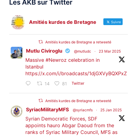
Les AKB sur Twitter
Amitiés kurdes de Bretagne
Suivre
Amitiés kurdes de Bretagne a retweeté
Mutlu Civiroglu
@mutludc
·
23 Mar 2025
Massive
#Newroz
celebration in
Istanbul
https://x.com/i/broadcasts/1djGXVyBQXPxZ
14
81
Twitter
Amitiés kurdes de Bretagne a retweeté
SyriacMilitaryMFS
@syriacmfs
·
25 Jan 2025
Syrian Democratic Forces, SDF
appoints hauro Abgar Daoud from the
ranks of Syriac Military Council, MFS as