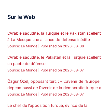
official spokesperson. We wish you
success hauro.
Sur le Web
ܟܫܝܪܘܬܐ ܒܘܠܝܬܐ ܚܘܪܐ ܐܒܓܪ
28
249
Twitter
L’Arabie saoudite, la Turquie et le Pakistan scellent
à La Mecque une alliance de défense inédite
Amitiés kurdes de Bretagne a retweeté
Source: Le Monde
Published on 2026-08-08
MedyaNews
@medyanews_
·
24 Jan 2025
🔴DEM Party Imrali delegation made a
L’Arabie saoudite, le Pakistan et la Turquie scellent
statement on Abdullah Öcalan meeting
un pacte de défense
#AbdullahÖcalan
#PeaceProcess
Source: Le Monde
Published on 2026-08-07
#ImralıIsland
Özgür Özel, opposant turc : « L’avenir de l’Europe
🔗
https://medyanews.rs/h4lwBwQ
dépend aussi de l’avenir de la démocratie turque »
Source: Le Monde
Published on 2026-08-07
3
2
Twitter
Le chef de l’opposition turque, évincé de la
Voir plus...