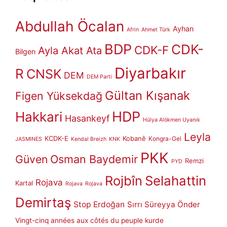
Abdullah Öcalan
Ayhan
Afrin
Ahmet Türk
BDP
CDK-
CDK-F
Ayla Akat Ata
Bilgen
Diyarbakır
R
CNSK
DEM
DEM Parti
Gültan Kışanak
Figen Yüksekdağ
HDP
Hakkari
Hasankeyf
Hülya Alökmen Uyanık
Leyla
KCDK-E
Kobanê
Kongra-Gel
JASMINES
Kendal Breizh
KNK
PKK
Güven
Osman Baydemir
Remzi
PYD
Rojbîn
Selahattin
Rojava
Kartal
Rojava
Rojava
Demirtaş
Stop Erdoğan
Sırrı Süreyya Önder
Vingt-cinq années aux côtés du peuple kurde