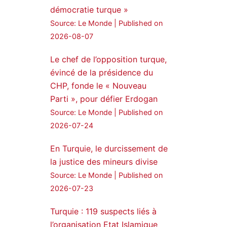
démocratie turque »
24 Jan 2025
Source: Le Monde
Published on
🔴DEM Party Imrali
2026-08-07
delegation made a statement
on Abdullah Öcalan meeting
Le chef de l’opposition turque,
évincé de la présidence du
#AbdullahÖcalan
CHP, fonde le « Nouveau
#PeaceProcess
#ImralıIsland
Parti », pour défier Erdogan
Source: Le Monde
Published on
🔗
https://medyanews.rs/h4lwBwQ
2026-07-24
3
2
Twitter
En Turquie, le durcissement de
la justice des mineurs divise
Voir plus...
Source: Le Monde
Published on
2026-07-23
Turquie : 119 suspects liés à
l’organisation Etat Islamique