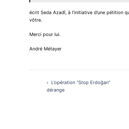
écrit Seda Azadî, à l’initiative d’une pétition
vôtre.
Merci pour lui.
André Métayer
Navigation
L’opération “Stop Erdoğan”
d’article
dérange