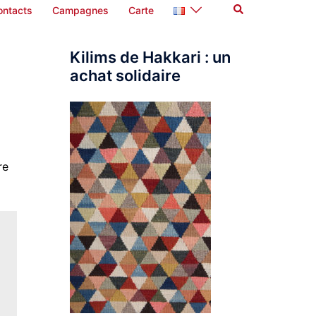
Rechercher
ontacts
Campagnes
Carte
Kilims de Hakkari : un
achat solidaire
re