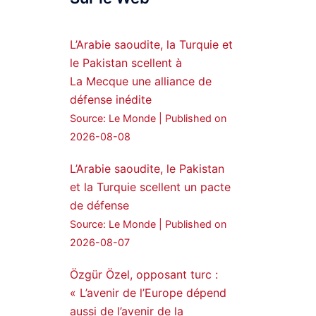
Syrian Democratic
Forces, SDF appoints
L’Arabie saoudite, la Turquie et
hauro Abgar Daoud
le Pakistan scellent à
from the ranks of
La Mecque une alliance de
Syriac Military Council,
défense inédite
MFS as official
Source: Le Monde
Published on
spokesperson. We
wish you success
2026-08-08
hauro.
L’Arabie saoudite, le Pakistan
ܟܫܝܪܘܬܐ ܒܘܠܝܬܐ ܚܘܪܐ
et la Turquie scellent un pacte
ܐܒܓܪ
de défense
28
249
Source: Le Monde
Published on
Twitter
2026-08-07
Özgür Özel, opposant turc :
Amitiés kurdes de Bretagne
a retweeté
« L’avenir de l’Europe dépend
aussi de l’avenir de la
MedyaNews