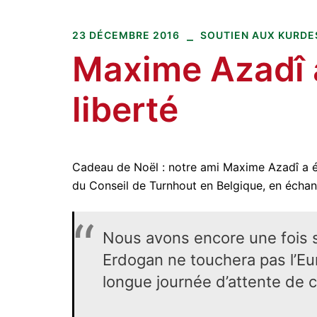
Amitiés kurdes de Bretagne
Aller
au
23 DÉCEMBRE 2016
SOUTIEN AUX KURDES.
contenu
Maxime Azadî a
liberté
Cadeau de Noël : notre ami Maxime Azadî a ét
du Conseil de Turnhout en Belgique, en échan
Nous avons encore une fois 
Erdogan ne touchera pas l’Eu
longue journée d’attente de 