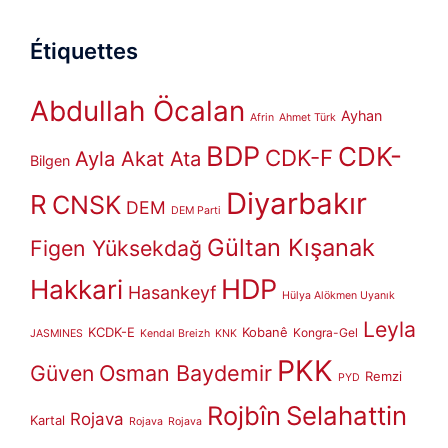
Étiquettes
Abdullah Öcalan
Ayhan
Afrin
Ahmet Türk
BDP
CDK-
CDK-F
Ayla Akat Ata
Bilgen
Diyarbakır
R
CNSK
DEM
DEM Parti
Gültan Kışanak
Figen Yüksekdağ
HDP
Hakkari
Hasankeyf
Hülya Alökmen Uyanık
Leyla
KCDK-E
Kobanê
Kongra-Gel
JASMINES
Kendal Breizh
KNK
PKK
Güven
Osman Baydemir
Remzi
PYD
Rojbîn
Selahattin
Rojava
Kartal
Rojava
Rojava