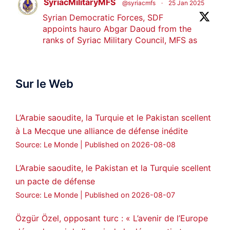
SyriacMilitaryMFS
@syriacmfs
·
25 Jan 2025
Syrian Democratic Forces, SDF
appoints hauro Abgar Daoud from the
ranks of Syriac Military Council, MFS as
official spokesperson. We wish you
success hauro.
Sur le Web
ܟܫܝܪܘܬܐ ܒܘܠܝܬܐ ܚܘܪܐ ܐܒܓܪ
28
249
Twitter
L’Arabie saoudite, la Turquie et le Pakistan scellent
à La Mecque une alliance de défense inédite
Amitiés kurdes de Bretagne a retweeté
Source: Le Monde
Published on 2026-08-08
MedyaNews
@medyanews_
·
24 Jan 2025
🔴DEM Party Imrali delegation made a
L’Arabie saoudite, le Pakistan et la Turquie scellent
statement on Abdullah Öcalan meeting
un pacte de défense
#AbdullahÖcalan
#PeaceProcess
Source: Le Monde
Published on 2026-08-07
#ImralıIsland
Özgür Özel, opposant turc : « L’avenir de l’Europe
🔗
https://medyanews.rs/h4lwBwQ