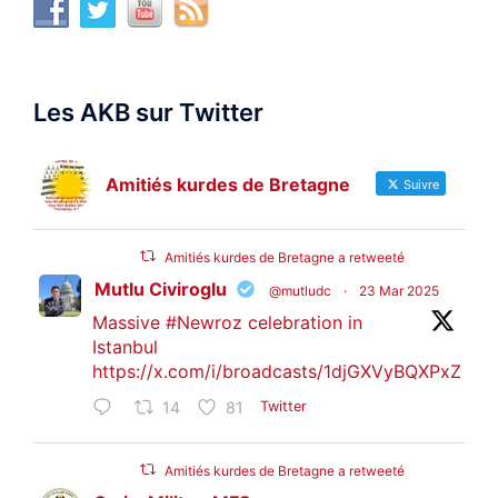
Les AKB sur Twitter
Amitiés kurdes de Bretagne
Suivre
Amitiés kurdes de Bretagne a retweeté
Mutlu Civiroglu
@mutludc
·
23 Mar 2025
Massive
#Newroz
celebration in
Istanbul
https://x.com/i/broadcasts/1djGXVyBQXPxZ
14
81
Twitter
Amitiés kurdes de Bretagne a retweeté