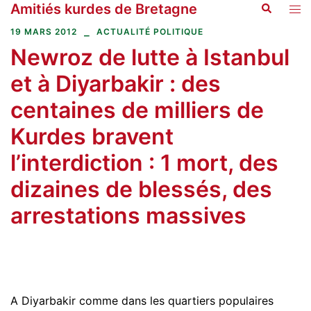
Amitiés kurdes de Bretagne
Recherche
Aller
Ouvr
au
le
19 MARS 2012
ACTUALITÉ POLITIQUE
contenu
men
Newroz de lutte à Istanbul
et à Diyarbakir : des
centaines de milliers de
Kurdes bravent
l’interdiction : 1 mort, des
dizaines de blessés, des
arrestations massives
A Diyarbakir comme dans les quartiers populaires