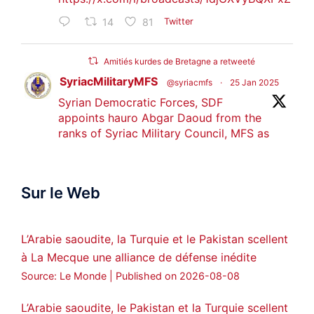
14
81
Twitter
Amitiés kurdes de Bretagne a retweeté
SyriacMilitaryMFS
@syriacmfs
·
25 Jan 2025
Syrian Democratic Forces, SDF
appoints hauro Abgar Daoud from the
ranks of Syriac Military Council, MFS as
official spokesperson. We wish you
success hauro.
Sur le Web
ܟܫܝܪܘܬܐ ܒܘܠܝܬܐ ܚܘܪܐ ܐܒܓܪ
28
249
Twitter
L’Arabie saoudite, la Turquie et le Pakistan scellent
à La Mecque une alliance de défense inédite
Amitiés kurdes de Bretagne a retweeté
Source: Le Monde
Published on 2026-08-08
MedyaNews
@medyanews_
·
24 Jan 2025
🔴DEM Party Imrali delegation made a
L’Arabie saoudite, le Pakistan et la Turquie scellent