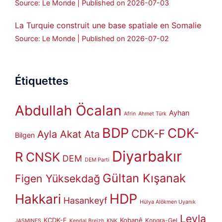
Source: Le Monde
Published on 2026-07-03
La Turquie construit une base spatiale en Somalie
Source: Le Monde
Published on 2026-07-02
Étiquettes
Abdullah Öcalan
Ayhan
Afrin
Ahmet Türk
BDP
CDK-
CDK-F
Ayla Akat Ata
Bilgen
Diyarbakır
R
CNSK
DEM
DEM Parti
Gültan Kışanak
Figen Yüksekdağ
HDP
Hakkari
Hasankeyf
Hülya Alökmen Uyanık
Leyla
KCDK-E
Kobanê
Kongra-Gel
JASMINES
Kendal Breizh
KNK