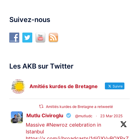
Suivez-nous
Les AKB sur Twitter
Amitiés kurdes de Bretagne
Suivre
Amitiés kurdes de Bretagne a retweeté
Mutlu Civiroglu
@mutludc
·
23 Mar 2025
Massive
#Newroz
celebration in
Istanbul
https://x.com/i/broadcasts/1djGXVyBQXPxZ