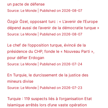
statement on Abdullah Öcalan meeting
un pacte de défense
#AbdullahÖcalan
#PeaceProcess
Source: Le Monde
Published on 2026-08-07
#ImralıIsland
Özgür Özel, opposant turc : « L’avenir de l’Europe
🔗
https://medyanews.rs/h4lwBwQ
dépend aussi de l’avenir de la démocratie turque »
Source: Le Monde
Published on 2026-08-07
3
2
Twitter
Le chef de l’opposition turque, évincé de la
Voir plus...
présidence du CHP, fonde le « Nouveau Parti »,
pour défier Erdogan
Source: Le Monde
Published on 2026-07-24
En Turquie, le durcissement de la justice des
mineurs divise
Source: Le Monde
Published on 2026-07-23
Turquie : 119 suspects liés à l’organisation Etat
Islamique arrêtés lors d’une vaste opération