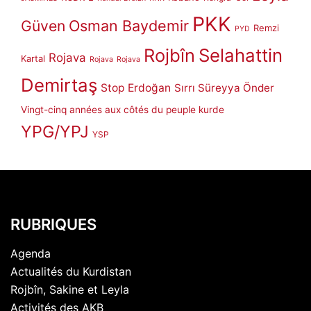
PKK
Güven
Osman Baydemir
Remzi
PYD
Rojbîn
Selahattin
Rojava
Kartal
Rojava
Rojava
Demirtaş
Stop Erdoğan
Sırrı Süreyya Önder
Vingt-cinq années aux côtés du peuple kurde
YPG/YPJ
YSP
RUBRIQUES
Agenda
Actualités du Kurdistan
Rojbîn, Sakine et Leyla
Activités des AKB