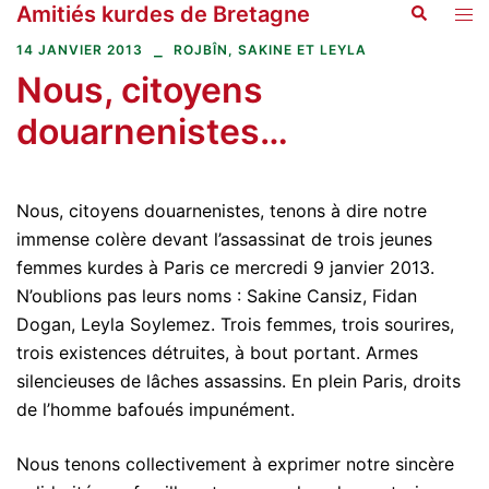
Amitiés kurdes de Bretagne
Recherche
Aller
Ouvr
au
le
14 JANVIER 2013
ROJBÎN, SAKINE ET LEYLA
contenu
men
Nous, citoyens
douarnenistes…
Nous, citoyens douarnenistes, tenons à dire notre
immense colère devant l’assassinat de trois jeunes
femmes kurdes à Paris ce mercredi 9 janvier 2013.
N’oublions pas leurs noms : Sakine Cansiz, Fidan
Dogan, Leyla Soylemez. Trois femmes, trois sourires,
trois existences détruites, à bout portant. Armes
silencieuses de lâches assassins. En plein Paris, droits
de l’homme bafoués impunément.
Nous tenons collectivement à exprimer notre sincère