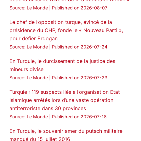
#AbdullahÖcalan
#PeaceProcess
Source: Le Monde
Published on 2026-08-07
#ImralıIsland
Le chef de l’opposition turque, évincé de la
🔗
https://medyanews.rs/h4lwBwQ
présidence du CHP, fonde le « Nouveau Parti »,
pour défier Erdogan
3
2
Twitter
Source: Le Monde
Published on 2026-07-24
Voir plus...
En Turquie, le durcissement de la justice des
mineurs divise
Source: Le Monde
Published on 2026-07-23
Turquie : 119 suspects liés à l’organisation Etat
Islamique arrêtés lors d’une vaste opération
antiterroriste dans 30 provinces
Source: Le Monde
Published on 2026-07-18
En Turquie, le souvenir amer du putsch militaire
manqué du 15 juillet 2016