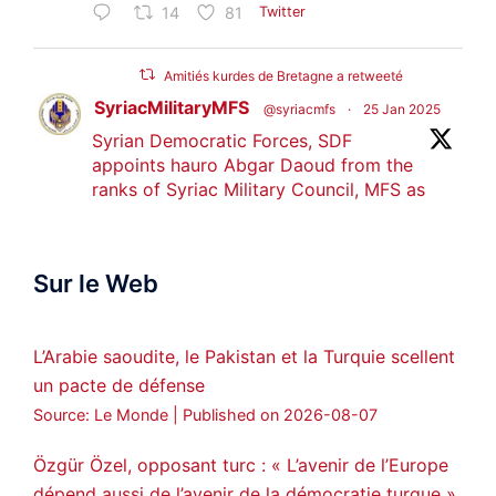
14
81
Twitter
Amitiés kurdes de Bretagne a retweeté
SyriacMilitaryMFS
@syriacmfs
·
25 Jan 2025
Syrian Democratic Forces, SDF
appoints hauro Abgar Daoud from the
ranks of Syriac Military Council, MFS as
official spokesperson. We wish you
success hauro.
Sur le Web
ܟܫܝܪܘܬܐ ܒܘܠܝܬܐ ܚܘܪܐ ܐܒܓܪ
28
249
Twitter
L’Arabie saoudite, le Pakistan et la Turquie scellent
un pacte de défense
Amitiés kurdes de Bretagne a retweeté
Source: Le Monde
Published on 2026-08-07
MedyaNews
@medyanews_
·
24 Jan 2025
🔴DEM Party Imrali delegation made a
Özgür Özel, opposant turc : « L’avenir de l’Europe
statement on Abdullah Öcalan meeting
dépend aussi de l’avenir de la démocratie turque »