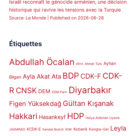
Israël reconnaît le génocide arménien, une décision
historique qui ravive les tensions avec la Turquie
Source: Le Monde
Published on 2026-06-28
Étiquettes
Abdullah Öcalan
Ayhan
Afrin
Ahmet Türk
BDP
CDK-
CDK-F
Ayla Akat Ata
Bilgen
Diyarbakır
R
CNSK
DEM
DEM Parti
Gültan Kışanak
Figen Yüksekdağ
HDP
Hakkari
Hasankeyf
Hülya Alökmen Uyanık
Leyla
KCDK-E
Kobanê
Kongra-Gel
JASMINES
Kendal Breizh
KNK