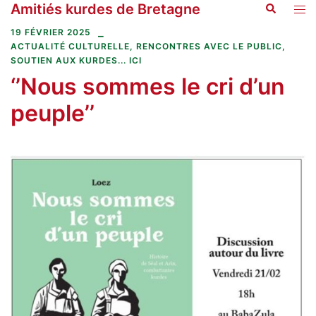
Amitiés kurdes de Bretagne
Recherche
Aller
Ouvr
au
le
19 FÉVRIER 2025
contenu
men
ACTUALITÉ CULTURELLE
,
RENCONTRES AVEC LE PUBLIC
,
SOUTIEN AUX KURDES... ICI
‘’Nous sommes le cri d’un
peuple’’