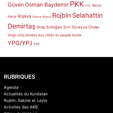
PKK
Güven
Osman Baydemir
Remzi
PYD
Rojbîn
Selahattin
Rojava
Kartal
Rojava
Rojava
Demirtaş
Stop Erdoğan
Sırrı Süreyya Önder
Vingt-cinq années aux côtés du peuple kurde
YPG/YPJ
YSP
RUBRIQUES
Agenda
Actualités du Kurdistan
Rojbîn, Sakine et Leyla
Activités des AKB