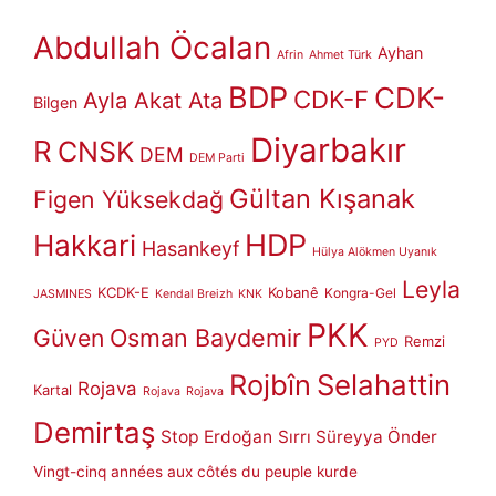
Abdullah Öcalan
Ayhan
Afrin
Ahmet Türk
BDP
CDK-
CDK-F
Ayla Akat Ata
Bilgen
Diyarbakır
R
CNSK
DEM
DEM Parti
Gültan Kışanak
Figen Yüksekdağ
HDP
Hakkari
Hasankeyf
Hülya Alökmen Uyanık
Leyla
KCDK-E
Kobanê
Kongra-Gel
JASMINES
Kendal Breizh
KNK
PKK
Güven
Osman Baydemir
Remzi
PYD
Rojbîn
Selahattin
Rojava
Kartal
Rojava
Rojava
Demirtaş
Stop Erdoğan
Sırrı Süreyya Önder
Vingt-cinq années aux côtés du peuple kurde