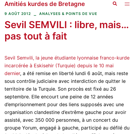
Amitiés kurdes de Bretagne
Recherche
Aller
Ouvr
au
le
9 AOÛT 2012
ANALYSES & POINTS DE VUE
contenu
men
Sevil SEMVILI : libre, mais…
pas tout à fait
Sevil Semvili, la jeune étudiante lyonnaise franco-kurde
incarcérée à Eskisehir (Turquie) depuis le 10 mai
dernier
, a été remise en liberté lundi 6 août, mais reste
sous contrôle judiciaire avec interdiction de quitter le
territoire de la Turquie. Son procès est fixé au 26
septembre. Elle encourt une peine de 12 années
d’emprisonnement pour des liens supposés avec une
organisation clandestine d’extrême gauche pour avoir
assisté, avec 350 000 personnes, à un concert du
groupe Yorum, engagé à gauche, participé au défilé du