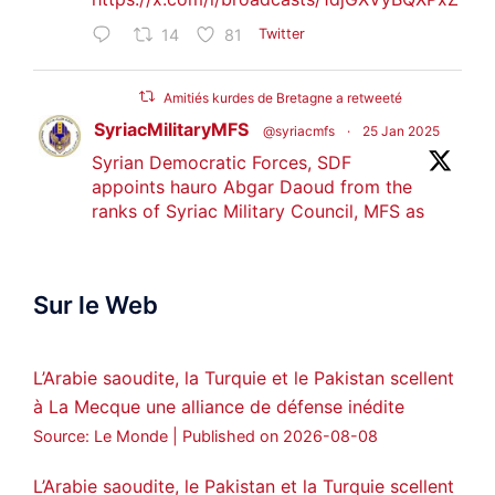
14
81
Twitter
Amitiés kurdes de Bretagne a retweeté
SyriacMilitaryMFS
@syriacmfs
·
25 Jan 2025
Syrian Democratic Forces, SDF
appoints hauro Abgar Daoud from the
ranks of Syriac Military Council, MFS as
official spokesperson. We wish you
success hauro.
Sur le Web
ܟܫܝܪܘܬܐ ܒܘܠܝܬܐ ܚܘܪܐ ܐܒܓܪ
28
249
Twitter
L’Arabie saoudite, la Turquie et le Pakistan scellent
à La Mecque une alliance de défense inédite
Amitiés kurdes de Bretagne a retweeté
Source: Le Monde
Published on 2026-08-08
MedyaNews
@medyanews_
·
24 Jan 2025
🔴DEM Party Imrali delegation made a
L’Arabie saoudite, le Pakistan et la Turquie scellent