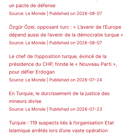
statement on Abdullah Öcalan meeting
un pacte de défense
#AbdullahÖcalan
#PeaceProcess
Source: Le Monde
Published on 2026-08-07
#ImralıIsland
Özgür Özel, opposant turc : « L’avenir de l’Europe
🔗
https://medyanews.rs/h4lwBwQ
dépend aussi de l’avenir de la démocratie turque »
Source: Le Monde
Published on 2026-08-07
3
2
Twitter
Le chef de l’opposition turque, évincé de la
Voir plus...
présidence du CHP, fonde le « Nouveau Parti »,
pour défier Erdogan
Source: Le Monde
Published on 2026-07-24
En Turquie, le durcissement de la justice des
mineurs divise
Source: Le Monde
Published on 2026-07-23
Turquie : 119 suspects liés à l’organisation Etat
Islamique arrêtés lors d’une vaste opération