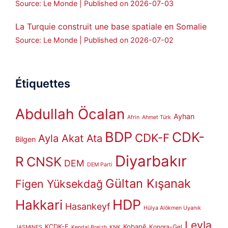
Source: Le Monde
Published on 2026-07-03
La Turquie construit une base spatiale en Somalie
Source: Le Monde
Published on 2026-07-02
Étiquettes
Abdullah Öcalan
Ayhan
Afrin
Ahmet Türk
BDP
CDK-
CDK-F
Ayla Akat Ata
Bilgen
Diyarbakır
R
CNSK
DEM
DEM Parti
Gültan Kışanak
Figen Yüksekdağ
HDP
Hakkari
Hasankeyf
Hülya Alökmen Uyanık
Leyla
KCDK-E
Kobanê
Kongra-Gel
JASMINES
Kendal Breizh
KNK