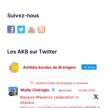
Suivez-nous
Les AKB sur Twitter
Amitiés kurdes de Bretagne
Suivre
Amitiés kurdes de Bretagne a retweeté
Mutlu Civiroglu
@mutludc
·
23 Mar 2025
Massive
#Newroz
celebration in
Istanbul
https://x.com/i/broadcasts/1djGXVyBQXPxZ