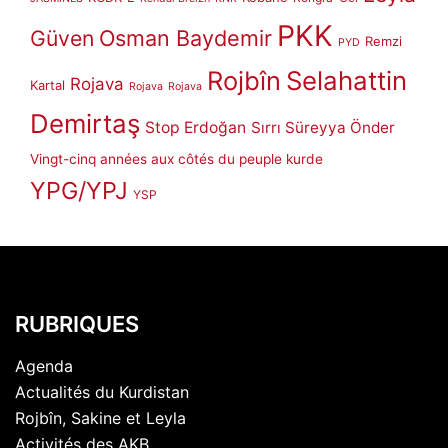
PKK
Güven
Osman Baydemir
Remzi
PYD
Rojbîn
Selahattin
Rojava
Kartal
Rojava
Rojava
Demirtaş
Stop Erdoğan
Sırrı Süreyya Önder
Vingt-cinq années aux côtés du peuple kurde
YPG/YPJ
YSP
RUBRIQUES
Agenda
Actualités du Kurdistan
Rojbîn, Sakine et Leyla
Activités des AKB