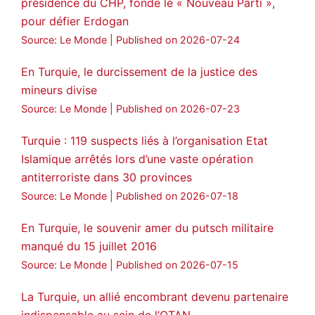
présidence du CHP, fonde le « Nouveau Parti »,
Amitiés kurdes de Bretagne a retweeté
pour défier Erdogan
MedyaNews
@medyanews_
·
24 Jan 2025
Source: Le Monde
Published on 2026-07-24
🔴DEM Party Imrali delegation made a
statement on Abdullah Öcalan meeting
En Turquie, le durcissement de la justice des
mineurs divise
#AbdullahÖcalan
#PeaceProcess
#ImralıIsland
Source: Le Monde
Published on 2026-07-23
🔗
https://medyanews.rs/h4lwBwQ
Turquie : 119 suspects liés à l’organisation Etat
Islamique arrêtés lors d’une vaste opération
3
2
Twitter
antiterroriste dans 30 provinces
Voir plus...
Source: Le Monde
Published on 2026-07-18
En Turquie, le souvenir amer du putsch militaire
manqué du 15 juillet 2016
Source: Le Monde
Published on 2026-07-15
La Turquie, un allié encombrant devenu partenaire