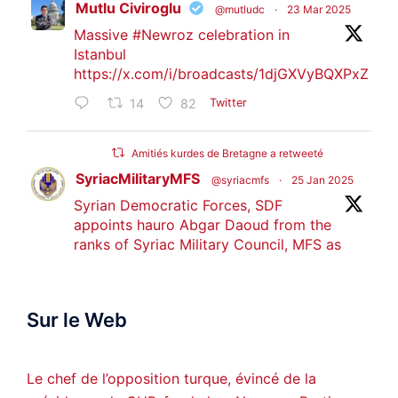
Mutlu Civiroglu
@mutludc
·
23 Mar 2025
Massive
#Newroz
celebration in
Istanbul
https://x.com/i/broadcasts/1djGXVyBQXPxZ
14
82
Twitter
Amitiés kurdes de Bretagne a retweeté
SyriacMilitaryMFS
@syriacmfs
·
25 Jan 2025
Syrian Democratic Forces, SDF
appoints hauro Abgar Daoud from the
ranks of Syriac Military Council, MFS as
official spokesperson. We wish you
success hauro.
Sur le Web
ܟܫܝܪܘܬܐ ܒܘܠܝܬܐ ܚܘܪܐ ܐܒܓܪ
28
249
Twitter
Le chef de l’opposition turque, évincé de la