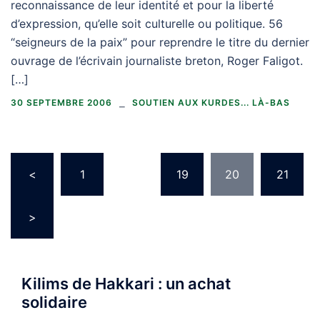
reconnaissance de leur identité et pour la liberté
d’expression, qu’elle soit culturelle ou politique. 56
“seigneurs de la paix” pour reprendre le titre du dernier
ouvrage de l’écrivain journaliste breton, Roger Faligot.
[…]
30 SEPTEMBRE 2006
SOUTIEN AUX KURDES... LÀ-BAS
Pagination
<
1
…
19
20
21
des
publications
>
Kilims de Hakkari : un achat
solidaire