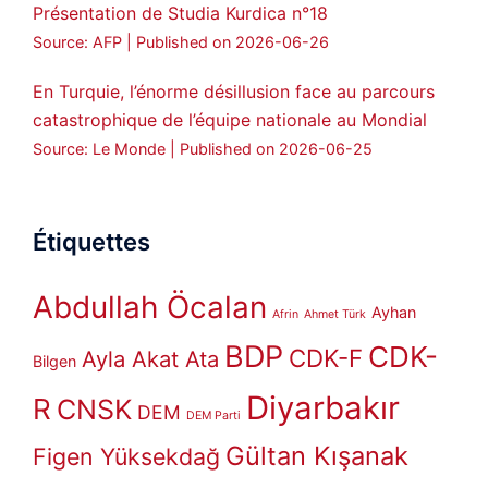
Présentation de Studia Kurdica n°18
Source: AFP
Published on 2026-06-26
En Turquie, l’énorme désillusion face au parcours
catastrophique de l’équipe nationale au Mondial
Source: Le Monde
Published on 2026-06-25
Étiquettes
Abdullah Öcalan
Ayhan
Afrin
Ahmet Türk
BDP
CDK-
CDK-F
Ayla Akat Ata
Bilgen
Diyarbakır
R
CNSK
DEM
DEM Parti
Gültan Kışanak
Figen Yüksekdağ