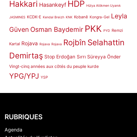
HDP
Hakkari
Hasankeyf
Hülya Alökmen Uyanık
Leyla
KCDK-E
Kobanê
Kongra-Gel
JASMINES
Kendal Breizh
KNK
PKK
Güven
Osman Baydemir
Remzi
PYD
Rojbîn
Selahattin
Rojava
Kartal
Rojava
Rojava
Demirtaş
Stop Erdoğan
Sırrı Süreyya Önder
Vingt-cinq années aux côtés du peuple kurde
YPG/YPJ
YSP
RUBRIQUES
Agenda