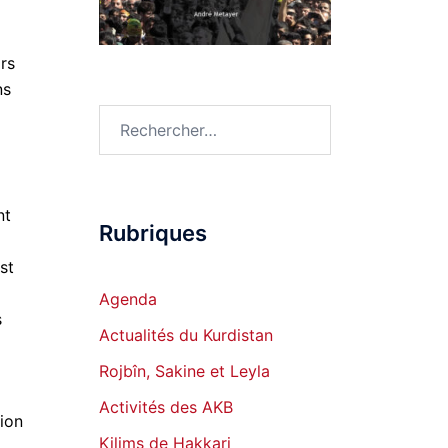
rs
ns
Rechercher :
nt
Rubriques
st
Agenda
s
Actualités du Kurdistan
Rojbîn, Sakine et Leyla
Activités des AKB
gion
Kilims de Hakkari