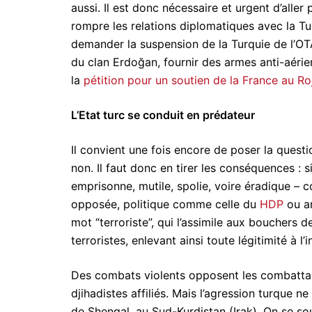
aussi. Il est donc nécessaire et urgent d’aller
rompre les relations diplomatiques avec la Tu
demander la suspension de la Turquie de l’OTA
du clan Erdoğan, fournir des armes anti-aéri
la
pétition pour un soutien de la France au Ro
L’Etat turc se conduit en prédateur
Il convient une fois encore de poser la questi
non. Il faut donc en tirer les conséquences : si
emprisonne, mutile, spolie, voire éradique – co
opposée, politique comme celle du
HDP
ou a
mot “terroriste”, qui l’assimile aux bouchers 
terroristes, enlevant ainsi toute légitimité à l
Des combats violents opposent les combatt
djihadistes affiliés. Mais l’agression turque n
de Shengal, au Sud-Kurdistan (Irak). On se so