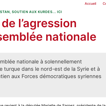
Accueil
C
ISTAN
,
SOUTIEN AUX KURDES... ICI
de l’agression
ssemblée nationale
semblée nationale à solennellement
e turque dans le nord-est de la Syrie et à
utien aux Forces démocratiques syriennes
tive revient à la députée Marielle de Sarnez, présidente de la