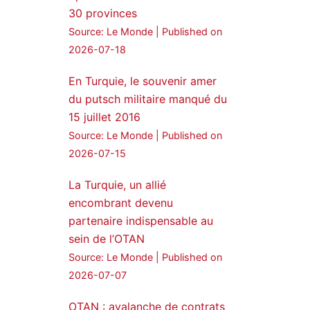
30 provinces
24 Jan 2025
Source: Le Monde
Published on
🔴DEM Party Imrali
2026-07-18
delegation made a statement
on Abdullah Öcalan meeting
En Turquie, le souvenir amer
du putsch militaire manqué du
#AbdullahÖcalan
15 juillet 2016
#PeaceProcess
#ImralıIsland
Source: Le Monde
Published on
2026-07-15
🔗
https://medyanews.rs/h4lwBwQ
3
2
La Turquie, un allié
Twitter
encombrant devenu
partenaire indispensable au
Voir plus...
sein de l’OTAN
Source: Le Monde
Published on
2026-07-07
OTAN : avalanche de contrats