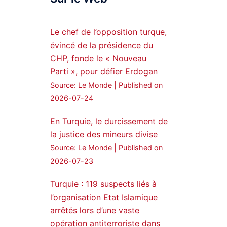
Syrian Democratic
Forces, SDF appoints
Le chef de l’opposition turque,
hauro Abgar Daoud
évincé de la présidence du
from the ranks of
CHP, fonde le « Nouveau
Syriac Military Council,
Parti », pour défier Erdogan
MFS as official
Source: Le Monde
Published on
spokesperson. We
wish you success
2026-07-24
hauro.
En Turquie, le durcissement de
ܟܫܝܪܘܬܐ ܒܘܠܝܬܐ ܚܘܪܐ
la justice des mineurs divise
ܐܒܓܪ
Source: Le Monde
Published on
28
249
2026-07-23
Twitter
Turquie : 119 suspects liés à
l’organisation Etat Islamique
Amitiés kurdes de Bretagne
a retweeté
arrêtés lors d’une vaste
opération antiterroriste dans
MedyaNews