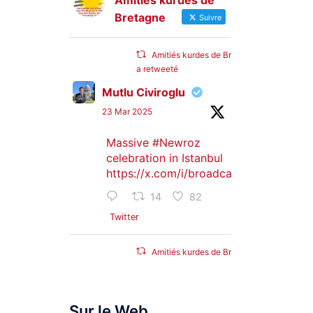
Amitiés kurdes de
Bretagne
Suivre
Amitiés kurdes de Bretagne
a retweeté
Mutlu Civiroglu
23 Mar 2025
Massive
#Newroz
celebration in Istanbul
https://x.com/i/broadcasts/1djGXVyB
14
82
Twitter
Amitiés kurdes de Bretagne
a retweeté
SyriacMilitaryMFS
Sur le Web
25 Jan 2025