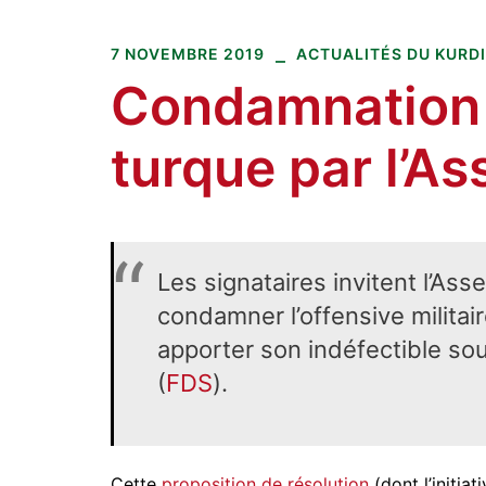
Amitiés kurdes de Bretagne
Aller
au
7 NOVEMBRE 2019
ACTUALITÉS DU KURD
contenu
Condamnation 
turque par l’A
Les signataires invitent l’As
condamner l’offensive militair
apporter son indéfectible so
(
FDS
).
Cette
proposition de résolution
(dont l’initia