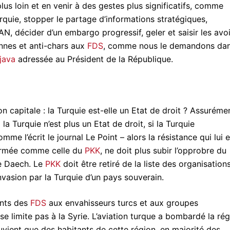
 plus loin et en venir à des gestes plus significatifs, comme
rquie, stopper le partage d’informations stratégiques,
N, décider d’un embargo progressif, geler et saisir les avoi
ennes et anti-chars aux
FDS
, comme nous le demandons da
java
adressée au Président de la République.
on capitale : la Turquie est-elle un Etat de droit ? Assuréme
 la Turquie n’est plus un Etat de droit, si la Turquie
mme l’écrit le journal Le Point – alors la résistance qui lui e
rmée comme celle du
PKK
, ne doit plus subir l’opprobre du
de Daech. Le
PKK
doit être retiré de la liste des organisation
’invasion par la Turquie d’un pays souverain.
ants des
FDS
aux envahisseurs turcs et aux groupes
e se limite pas à la Syrie. L’aviation turque a bombardé la ré
uvient que des habitants de cette région, en majorité des