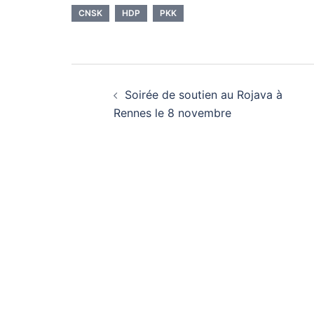
CNSK
HDP
PKK
Navigation
Soirée de soutien au Rojava à
d’article
Rennes le 8 novembre