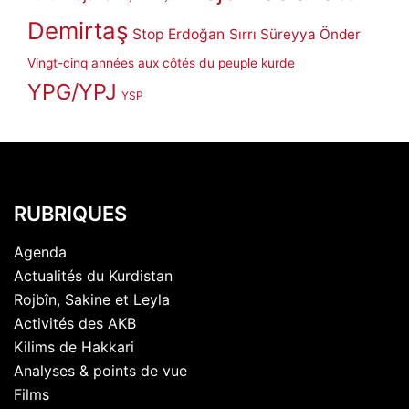
Demirtaş
Stop Erdoğan
Sırrı Süreyya Önder
Vingt-cinq années aux côtés du peuple kurde
YPG/YPJ
YSP
RUBRIQUES
Agenda
Actualités du Kurdistan
Rojbîn, Sakine et Leyla
Activités des AKB
Kilims de Hakkari
Analyses & points de vue
Films