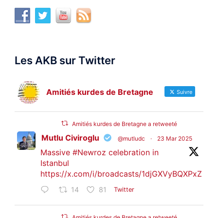
Les AKB sur Twitter
Amitiés kurdes de Bretagne
Suivre
Amitiés kurdes de Bretagne a retweeté
Mutlu Civiroglu
@mutludc
·
23 Mar 2025
Massive
#Newroz
celebration in
Istanbul
https://x.com/i/broadcasts/1djGXVyBQXPxZ
14
81
Twitter
Amitiés kurdes de Bretagne a retweeté