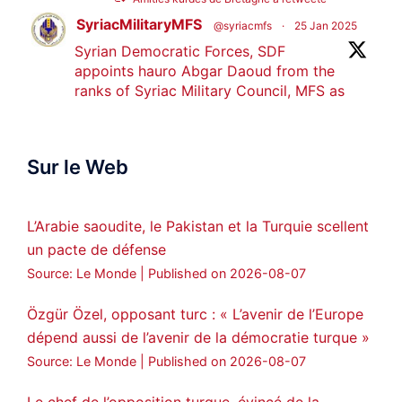
SyriacMilitaryMFS
@syriacmfs
·
25 Jan 2025
Syrian Democratic Forces, SDF
appoints hauro Abgar Daoud from the
ranks of Syriac Military Council, MFS as
official spokesperson. We wish you
success hauro.
Sur le Web
ܟܫܝܪܘܬܐ ܒܘܠܝܬܐ ܚܘܪܐ ܐܒܓܪ
28
249
Twitter
L’Arabie saoudite, le Pakistan et la Turquie scellent
un pacte de défense
Amitiés kurdes de Bretagne a retweeté
Source: Le Monde
Published on 2026-08-07
MedyaNews
@medyanews_
·
24 Jan 2025
🔴DEM Party Imrali delegation made a
Özgür Özel, opposant turc : « L’avenir de l’Europe
statement on Abdullah Öcalan meeting
dépend aussi de l’avenir de la démocratie turque »
#AbdullahÖcalan
#PeaceProcess
Source: Le Monde
Published on 2026-08-07
#ImralıIsland
Le chef de l’opposition turque, évincé de la