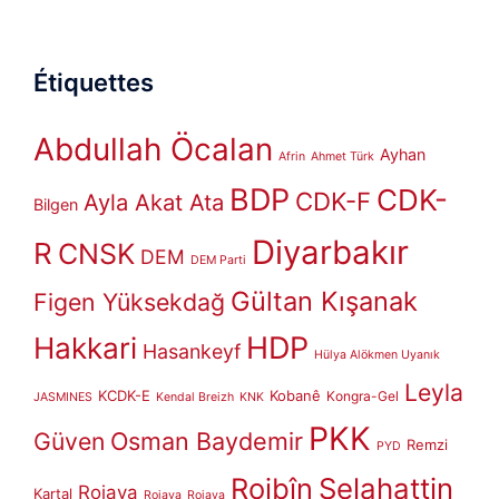
Étiquettes
Abdullah Öcalan
Ayhan
Afrin
Ahmet Türk
BDP
CDK-
CDK-F
Ayla Akat Ata
Bilgen
Diyarbakır
R
CNSK
DEM
DEM Parti
Gültan Kışanak
Figen Yüksekdağ
HDP
Hakkari
Hasankeyf
Hülya Alökmen Uyanık
Leyla
KCDK-E
Kobanê
Kongra-Gel
JASMINES
Kendal Breizh
KNK
PKK
Güven
Osman Baydemir
Remzi
PYD
Rojbîn
Selahattin
Rojava
Kartal
Rojava
Rojava