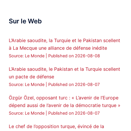
official spokesperson. We wish you
success hauro.
Sur le Web
ܟܫܝܪܘܬܐ ܒܘܠܝܬܐ ܚܘܪܐ ܐܒܓܪ
28
249
Twitter
L’Arabie saoudite, la Turquie et le Pakistan scellent
à La Mecque une alliance de défense inédite
Amitiés kurdes de Bretagne a retweeté
Source: Le Monde
Published on 2026-08-08
MedyaNews
@medyanews_
·
24 Jan 2025
🔴DEM Party Imrali delegation made a
L’Arabie saoudite, le Pakistan et la Turquie scellent
statement on Abdullah Öcalan meeting
un pacte de défense
#AbdullahÖcalan
#PeaceProcess
Source: Le Monde
Published on 2026-08-07
#ImralıIsland
Özgür Özel, opposant turc : « L’avenir de l’Europe
🔗
https://medyanews.rs/h4lwBwQ
dépend aussi de l’avenir de la démocratie turque »
Source: Le Monde
Published on 2026-08-07
3
2
Twitter
Le chef de l’opposition turque, évincé de la
Voir plus...