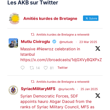
Les AKB sur Twitter
Amitiés kurdes de Bretagne
Suivre
Amitiés kurdes de Bretagne a retweeté
Mutlu Civiroglu
@mutludc
·
23 Mar 2025
Massive
#Newroz
celebration in
Istanbul
https://x.com/i/broadcasts/1djGXVyBQXPxZ
14
81
Twitter
Amitiés kurdes de Bretagne a retweeté
SyriacMilitaryMFS
@syriacmfs
·
25 Jan 2025
Syrian Democratic Forces, SDF
appoints hauro Abgar Daoud from the
ranks of Syriac Military Council, MFS as