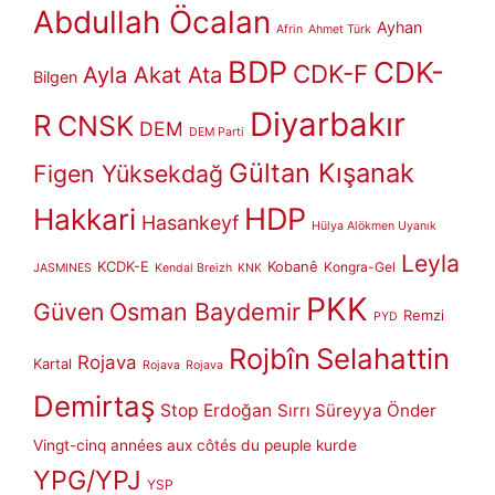
Abdullah Öcalan
Ayhan
Afrin
Ahmet Türk
BDP
CDK-
CDK-F
Ayla Akat Ata
Bilgen
Diyarbakır
R
CNSK
DEM
DEM Parti
Gültan Kışanak
Figen Yüksekdağ
HDP
Hakkari
Hasankeyf
Hülya Alökmen Uyanık
Leyla
KCDK-E
Kobanê
Kongra-Gel
JASMINES
Kendal Breizh
KNK
PKK
Güven
Osman Baydemir
Remzi
PYD
Rojbîn
Selahattin
Rojava
Kartal
Rojava
Rojava
Demirtaş
Stop Erdoğan
Sırrı Süreyya Önder
Vingt-cinq années aux côtés du peuple kurde
YPG/YPJ
YSP