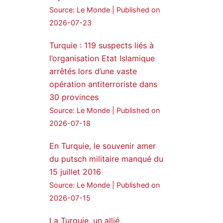
Source: Le Monde
Published on
24 Jan 2025
2026-07-23
🔴DEM Party Imrali
Turquie : 119 suspects liés à
delegation made a statement
on Abdullah Öcalan meeting
l’organisation Etat Islamique
arrêtés lors d’une vaste
#AbdullahÖcalan
opération antiterroriste dans
#PeaceProcess
#ImralıIsland
30 provinces
Source: Le Monde
Published on
🔗
https://medyanews.rs/h4lwBwQ
2026-07-18
3
2
Twitter
En Turquie, le souvenir amer
du putsch militaire manqué du
Voir plus...
15 juillet 2016
Source: Le Monde
Published on
2026-07-15
La Turquie, un allié