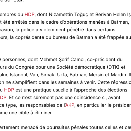
 membres du
HDP
, dont Nizamettin Toğuç et Berivan Helen Iş
 été arrêtés dans le cadre d’opérations menées à Batman,
casion, la police a violemment pénétré dans certains
lleurs, la coprésidente du bureau de Batman a été frappée au
120 personnes, dont Mehmet Şerif Camcı, co-président du
eurs du Congrès pour une Société démocratique (DTK) et
akır, Istanbul, Van, Sırnak, Urfa, Batman, Mersin et Mardin. Il
on ne s’amplifient dans les semaines à venir. Cette répressi
du
HDP
est une pratique usuelle à l’approche des élections
DP
. Et ce n’est sûrement pas une coïncidence si, avant
e type, les responsables de l’
AKP
, en particulier le préside
e une cible à éliminer.
vertement menacé de poursuites pénales toutes celles et ce