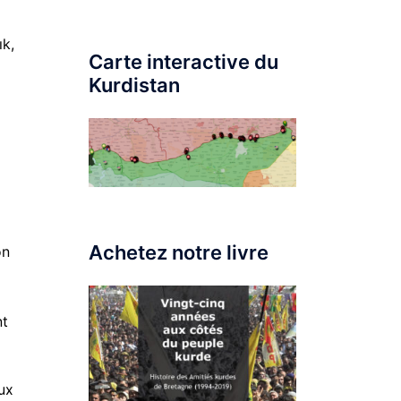
ık,
Carte interactive du
Kurdistan
Achetez notre livre
on
nt
ux