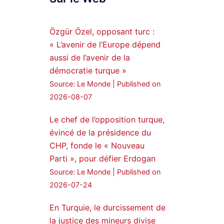
Syrian Democratic
Forces, SDF appoints
Özgür Özel, opposant turc :
hauro Abgar Daoud
« L’avenir de l’Europe dépend
from the ranks of
aussi de l’avenir de la
Syriac Military Council,
démocratie turque »
MFS as official
Source: Le Monde
Published on
spokesperson. We
wish you success
2026-08-07
hauro.
Le chef de l’opposition turque,
ܟܫܝܪܘܬܐ ܒܘܠܝܬܐ ܚܘܪܐ
évincé de la présidence du
ܐܒܓܪ
CHP, fonde le « Nouveau
28
249
Parti », pour défier Erdogan
Twitter
Source: Le Monde
Published on
2026-07-24
Amitiés kurdes de Bretagne
a retweeté
En Turquie, le durcissement de
la justice des mineurs divise
MedyaNews