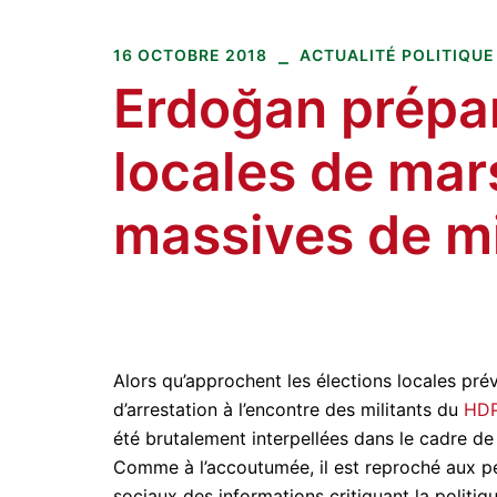
Amitiés kurdes de Bretagne
Aller
au
16 OCTOBRE 2018
ACTUALITÉ POLITIQUE
contenu
Erdoğan prépar
locales de mar
massives de mi
Alors qu’approchent les élections locales pré
d’arrestation à l’encontre des militants du
HD
été brutalement interpellées dans le cadre de
Comme à l’accoutumée, il est reproché aux pe
sociaux des informations critiquant la politiqu