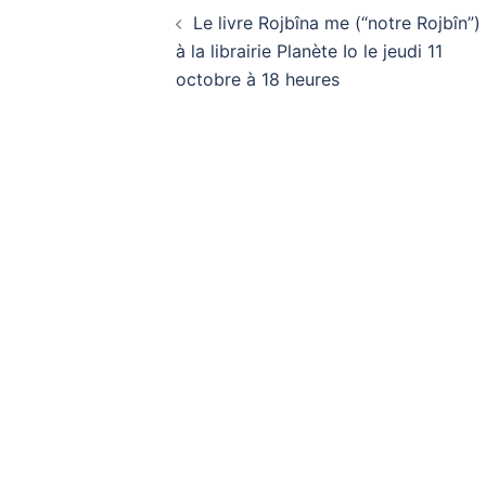
Navigation
Le livre Rojbîna me (“notre Rojbîn”)
d’article
à la librairie Planète Io le jeudi 11
octobre à 18 heures