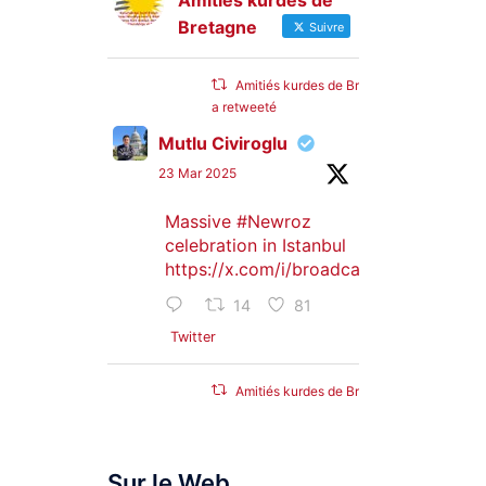
Amitiés kurdes de
Bretagne
Suivre
Amitiés kurdes de Bretagne
a retweeté
Mutlu Civiroglu
23 Mar 2025
Massive
#Newroz
celebration in Istanbul
https://x.com/i/broadcasts/1djGXVyB
14
81
Twitter
Amitiés kurdes de Bretagne
a retweeté
SyriacMilitaryMFS
Sur le Web
25 Jan 2025