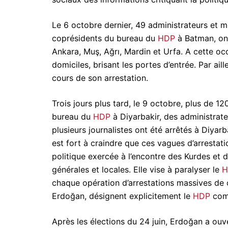
Le 6 octobre dernier, 49 administrateurs et
coprésidents du bureau du
HDP
à Batman, ont
Ankara, Muş, Ağrı, Mardin et Urfa. A cette oc
domiciles, brisant les portes d’entrée. Par ai
cours de son arrestation.
Trois jours plus tard, le 9 octobre, plus de 
bureau du
HDP
à Diyarbakir, des administrat
plusieurs journalistes ont été arrêtés à Diyarb
est fort à craindre que ces vagues d’arrestati
politique exercée à l’encontre des Kurdes et 
générales et locales. Elle vise à paralyser le
H
chaque opération d’arrestations massives de c
Erdoğan, désignent explicitement le
HDP
comm
Après les élections du 24 juin, Erdoğan a ou