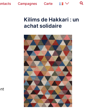
Rechercher
ontacts
Campagnes
Carte
Kilims de Hakkari : un
achat solidaire
s
ont