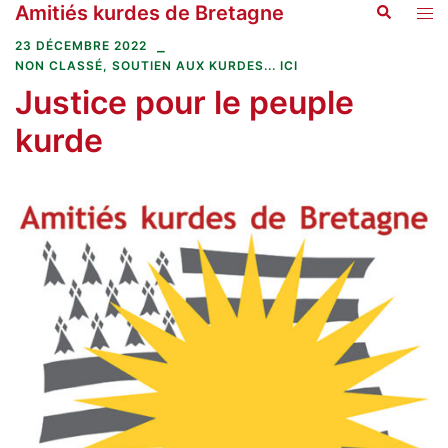
Amitiés kurdes de Bretagne
Recherche
Aller
Ouvr
au
le
23 DÉCEMBRE 2022
contenu
men
NON CLASSÉ
,
SOUTIEN AUX KURDES... ICI
Justice pour le peuple
kurde