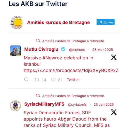
Les AKB sur Twitter
Amitiés kurdes de Bretagne
Suivre
Amitiés kurdes de Bretagne a retweeté
Mutlu Civiroglu
@mutludc
·
23 Mar 2025
Massive
#Newroz
celebration in
Istanbul
https://x.com/i/broadcasts/1djGXVyBQXPxZ
14
81
Twitter
Amitiés kurdes de Bretagne a retweeté
SyriacMilitaryMFS
@syriacmfs
·
25 Jan 2025
Syrian Democratic Forces, SDF
appoints hauro Abgar Daoud from the
ranks of Syriac Military Council, MFS as