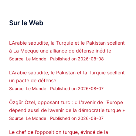
official spokesperson. We wish you
success hauro.
Sur le Web
ܟܫܝܪܘܬܐ ܒܘܠܝܬܐ ܚܘܪܐ ܐܒܓܪ
28
249
Twitter
L’Arabie saoudite, la Turquie et le Pakistan scellent
à La Mecque une alliance de défense inédite
Amitiés kurdes de Bretagne a retweeté
Source: Le Monde
Published on 2026-08-08
MedyaNews
@medyanews_
·
24 Jan 2025
🔴DEM Party Imrali delegation made a
L’Arabie saoudite, le Pakistan et la Turquie scellent
statement on Abdullah Öcalan meeting
un pacte de défense
#AbdullahÖcalan
#PeaceProcess
Source: Le Monde
Published on 2026-08-07
#ImralıIsland
Özgür Özel, opposant turc : « L’avenir de l’Europe
🔗
https://medyanews.rs/h4lwBwQ
dépend aussi de l’avenir de la démocratie turque »
Source: Le Monde
Published on 2026-08-07
3
2
Twitter
Le chef de l’opposition turque, évincé de la
Voir plus...