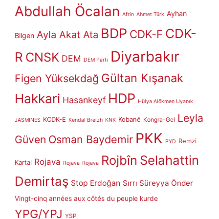
Abdullah Öcalan
Ayhan
Afrin
Ahmet Türk
BDP
CDK-
CDK-F
Ayla Akat Ata
Bilgen
Diyarbakır
R
CNSK
DEM
DEM Parti
Gültan Kışanak
Figen Yüksekdağ
HDP
Hakkari
Hasankeyf
Hülya Alökmen Uyanık
Leyla
KCDK-E
Kobanê
Kongra-Gel
JASMINES
Kendal Breizh
KNK
PKK
Güven
Osman Baydemir
Remzi
PYD
Rojbîn
Selahattin
Rojava
Kartal
Rojava
Rojava
Demirtaş
Stop Erdoğan
Sırrı Süreyya Önder
Vingt-cinq années aux côtés du peuple kurde
YPG/YPJ
YSP