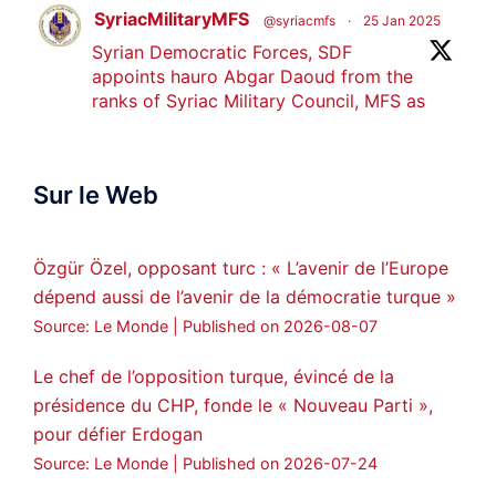
SyriacMilitaryMFS
@syriacmfs
·
25 Jan 2025
Syrian Democratic Forces, SDF
appoints hauro Abgar Daoud from the
ranks of Syriac Military Council, MFS as
official spokesperson. We wish you
success hauro.
Sur le Web
ܟܫܝܪܘܬܐ ܒܘܠܝܬܐ ܚܘܪܐ ܐܒܓܪ
28
249
Twitter
Özgür Özel, opposant turc : « L’avenir de l’Europe
dépend aussi de l’avenir de la démocratie turque »
Amitiés kurdes de Bretagne a retweeté
Source: Le Monde
Published on 2026-08-07
MedyaNews
@medyanews_
·
24 Jan 2025
🔴DEM Party Imrali delegation made a
Le chef de l’opposition turque, évincé de la
statement on Abdullah Öcalan meeting
présidence du CHP, fonde le « Nouveau Parti »,
pour défier Erdogan
#AbdullahÖcalan
#PeaceProcess
#ImralıIsland
Source: Le Monde
Published on 2026-07-24