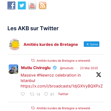
Les AKB sur Twitter
Amitiés kurdes de Bretagne
Suivre
Amitiés kurdes de Bretagne a retweeté
Mutlu Civiroglu
@mutludc
·
23 Mar 2025
Massive
#Newroz
celebration in
Istanbul
https://x.com/i/broadcasts/1djGXVyBQXPxZ
14
81
Twitter
Amitiés kurdes de Bretagne a retweeté