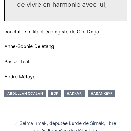
de vivre en harmonie avec lui,
conclut le militant écologiste de Cilo Doga.
Anne-Sophie Deletang
Pascal Tual
André Métayer
ABDULLAH ÖCALAN
BDP
HAKKARI
HASANKEYF
Navigation
Selma Irmak, députée kurde de Sirnak, libre
d’article
après 5 années de détention