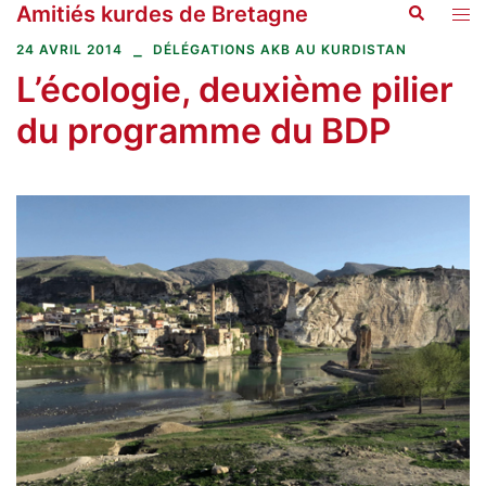
Amitiés kurdes de Bretagne
Recherche
Aller
Ouvr
au
le
24 AVRIL 2014
DÉLÉGATIONS AKB AU KURDISTAN
contenu
men
L’écologie, deuxième pilier
du programme du BDP