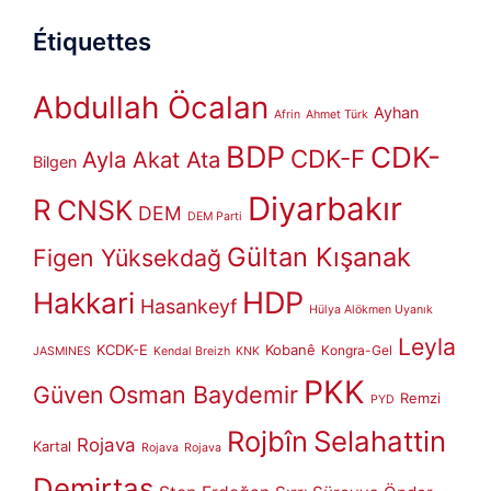
Étiquettes
Abdullah Öcalan
Ayhan
Afrin
Ahmet Türk
BDP
CDK-
CDK-F
Ayla Akat Ata
Bilgen
Diyarbakır
R
CNSK
DEM
DEM Parti
Gültan Kışanak
Figen Yüksekdağ
HDP
Hakkari
Hasankeyf
Hülya Alökmen Uyanık
Leyla
KCDK-E
Kobanê
Kongra-Gel
JASMINES
Kendal Breizh
KNK
PKK
Güven
Osman Baydemir
Remzi
PYD
Rojbîn
Selahattin
Rojava
Kartal
Rojava
Rojava
Demirtaş