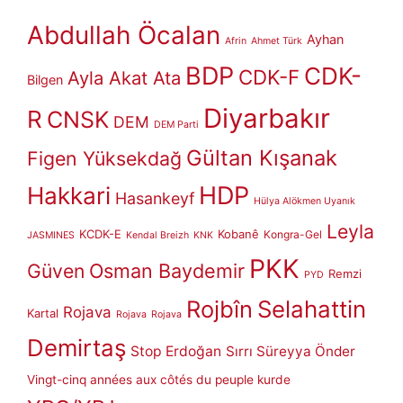
Abdullah Öcalan
Ayhan
Afrin
Ahmet Türk
BDP
CDK-
CDK-F
Ayla Akat Ata
Bilgen
Diyarbakır
R
CNSK
DEM
DEM Parti
Gültan Kışanak
Figen Yüksekdağ
HDP
Hakkari
Hasankeyf
Hülya Alökmen Uyanık
Leyla
KCDK-E
Kobanê
Kongra-Gel
JASMINES
Kendal Breizh
KNK
PKK
Güven
Osman Baydemir
Remzi
PYD
Rojbîn
Selahattin
Rojava
Kartal
Rojava
Rojava
Demirtaş
Stop Erdoğan
Sırrı Süreyya Önder
Vingt-cinq années aux côtés du peuple kurde