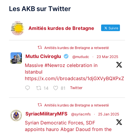
Les AKB sur Twitter
Amitiés kurdes de Bretagne
Suivre
Amitiés kurdes de Bretagne a retweeté
Mutlu Civiroglu
@mutludc
·
23 Mar 2025
Massive
#Newroz
celebration in
Istanbul
https://x.com/i/broadcasts/1djGXVyBQXPxZ
14
81
Twitter
Amitiés kurdes de Bretagne a retweeté
SyriacMilitaryMFS
@syriacmfs
·
25 Jan 2025
Syrian Democratic Forces, SDF
appoints hauro Abgar Daoud from the