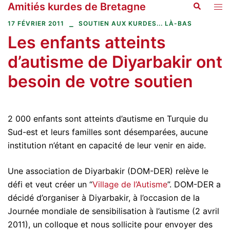
Amitiés kurdes de Bretagne
Recherche
Aller
Ouvr
au
le
17 FÉVRIER 2011
SOUTIEN AUX KURDES... LÀ-BAS
contenu
men
Les enfants atteints
d’autisme de Diyarbakir ont
besoin de votre soutien
2 000 enfants sont atteints d’autisme en Turquie du
Sud-est et leurs familles sont désemparées, aucune
institution n’étant en capacité de leur venir en aide.
Une association de Diyarbakir (DOM-DER) relève le
défi et veut créer un “
Village de l’Autisme
”. DOM-DER a
décidé d’organiser à Diyarbakir, à l’occasion de la
Journée mondiale de sensibilisation à l’autisme (2 avril
2011), un colloque et nous sollicite pour envoyer des