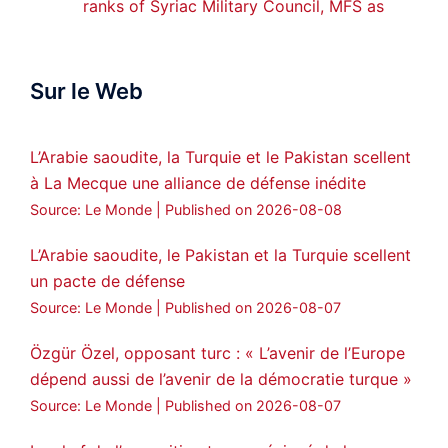
ranks of Syriac Military Council, MFS as
official spokesperson. We wish you
success hauro.
Sur le Web
ܟܫܝܪܘܬܐ ܒܘܠܝܬܐ ܚܘܪܐ ܐܒܓܪ
28
249
Twitter
L’Arabie saoudite, la Turquie et le Pakistan scellent
à La Mecque une alliance de défense inédite
Amitiés kurdes de Bretagne a retweeté
Source: Le Monde
Published on 2026-08-08
MedyaNews
@medyanews_
·
24 Jan 2025
🔴DEM Party Imrali delegation made a
L’Arabie saoudite, le Pakistan et la Turquie scellent
statement on Abdullah Öcalan meeting
un pacte de défense
#AbdullahÖcalan
#PeaceProcess
Source: Le Monde
Published on 2026-08-07
#ImralıIsland
Özgür Özel, opposant turc : « L’avenir de l’Europe
🔗
https://medyanews.rs/h4lwBwQ
dépend aussi de l’avenir de la démocratie turque »
Source: Le Monde
Published on 2026-08-07
3
2
Twitter