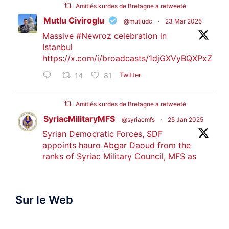
Amitiés kurdes de Bretagne a retweeté
Mutlu Civiroglu
@mutludc
·
23 Mar 2025
Massive
#Newroz
celebration in
Istanbul
https://x.com/i/broadcasts/1djGXVyBQXPxZ
14
81
Twitter
Amitiés kurdes de Bretagne a retweeté
SyriacMilitaryMFS
@syriacmfs
·
25 Jan 2025
Syrian Democratic Forces, SDF
appoints hauro Abgar Daoud from the
ranks of Syriac Military Council, MFS as
official spokesperson. We wish you
success hauro.
Sur le Web
ܟܫܝܪܘܬܐ ܒܘܠܝܬܐ ܚܘܪܐ ܐܒܓܪ
28
249
Twitter