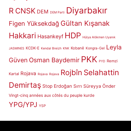
Diyarbakır
R
CNSK
DEM
DEM Parti
Gültan Kışanak
Figen Yüksekdağ
HDP
Hakkari
Hasankeyf
Hülya Alökmen Uyanık
Leyla
KCDK-E
Kobanê
Kongra-Gel
JASMINES
Kendal Breizh
KNK
PKK
Güven
Osman Baydemir
Remzi
PYD
Rojbîn
Selahattin
Rojava
Kartal
Rojava
Rojava
Demirtaş
Stop Erdoğan
Sırrı Süreyya Önder
Vingt-cinq années aux côtés du peuple kurde
YPG/YPJ
YSP