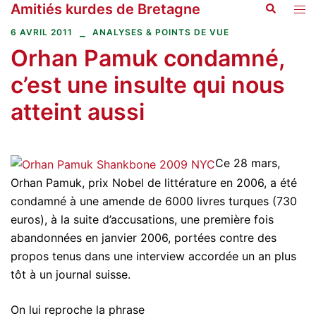
Amitiés kurdes de Bretagne
Recherche
Aller
Ouvr
au
le
6 AVRIL 2011
ANALYSES & POINTS DE VUE
contenu
men
Orhan Pamuk condamné,
c’est une insulte qui nous
atteint aussi
Ce 28 mars,
Orhan Pamuk, prix Nobel de littérature en 2006, a été
condamné à une amende de 6000 livres turques (730
euros), à la suite d’accusations, une première fois
abandonnées en janvier 2006, portées contre des
propos tenus dans une interview accordée un an plus
tôt à un journal suisse.
On lui reproche la phrase