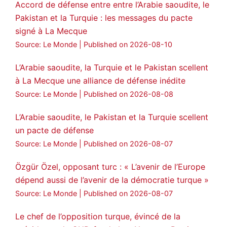
Accord de défense entre entre l’Arabie saoudite, le
Pakistan et la Turquie : les messages du pacte
Amitiés kurdes de Bretagne a retweeté
signé à La Mecque
MedyaNews
@medyanews_
·
24 Jan 2025
Source: Le Monde
Published on 2026-08-10
🔴DEM Party Imrali delegation made a
statement on Abdullah Öcalan meeting
L’Arabie saoudite, la Turquie et le Pakistan scellent
à La Mecque une alliance de défense inédite
#AbdullahÖcalan
#PeaceProcess
#ImralıIsland
Source: Le Monde
Published on 2026-08-08
🔗
https://medyanews.rs/h4lwBwQ
L’Arabie saoudite, le Pakistan et la Turquie scellent
un pacte de défense
3
2
Twitter
Source: Le Monde
Published on 2026-08-07
Voir plus...
Özgür Özel, opposant turc : « L’avenir de l’Europe
dépend aussi de l’avenir de la démocratie turque »
Source: Le Monde
Published on 2026-08-07
Le chef de l’opposition turque, évincé de la