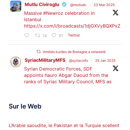
Mutlu Civiroglu
@mutludc
·
23 Mar 2025
Massive
#Newroz
celebration in
Istanbul
https://x.com/i/broadcasts/1djGXVyBQXPxZ
14
81
Twitter
Amitiés kurdes de Bretagne a retweeté
SyriacMilitaryMFS
@syriacmfs
·
25 Jan 2025
Syrian Democratic Forces, SDF
appoints hauro Abgar Daoud from the
ranks of Syriac Military Council, MFS as
official spokesperson. We wish you
success hauro.
Sur le Web
ܟܫܝܪܘܬܐ ܒܘܠܝܬܐ ܚܘܪܐ ܐܒܓܪ
28
249
Twitter
L’Arabie saoudite, le Pakistan et la Turquie scellent