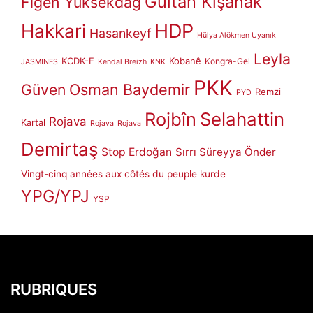
Gültan Kışanak
Figen Yüksekdağ
HDP
Hakkari
Hasankeyf
Hülya Alökmen Uyanık
Leyla
KCDK-E
Kobanê
Kongra-Gel
JASMINES
Kendal Breizh
KNK
PKK
Güven
Osman Baydemir
Remzi
PYD
Rojbîn
Selahattin
Rojava
Kartal
Rojava
Rojava
Demirtaş
Stop Erdoğan
Sırrı Süreyya Önder
Vingt-cinq années aux côtés du peuple kurde
YPG/YPJ
YSP
RUBRIQUES