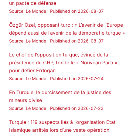
un pacte de défense
Amitiés kurdes de Bretagne a retweeté
Source: Le Monde
Published on 2026-08-07
MedyaNews
@medyanews_
·
24 Jan 2025
🔴DEM Party Imrali delegation made a
Özgür Özel, opposant turc : « L’avenir de l’Europe
statement on Abdullah Öcalan meeting
dépend aussi de l’avenir de la démocratie turque »
#AbdullahÖcalan
#PeaceProcess
Source: Le Monde
Published on 2026-08-07
#ImralıIsland
Le chef de l’opposition turque, évincé de la
🔗
https://medyanews.rs/h4lwBwQ
présidence du CHP, fonde le « Nouveau Parti »,
pour défier Erdogan
3
2
Twitter
Source: Le Monde
Published on 2026-07-24
Voir plus...
En Turquie, le durcissement de la justice des
mineurs divise
Source: Le Monde
Published on 2026-07-23
Turquie : 119 suspects liés à l’organisation Etat
Islamique arrêtés lors d’une vaste opération