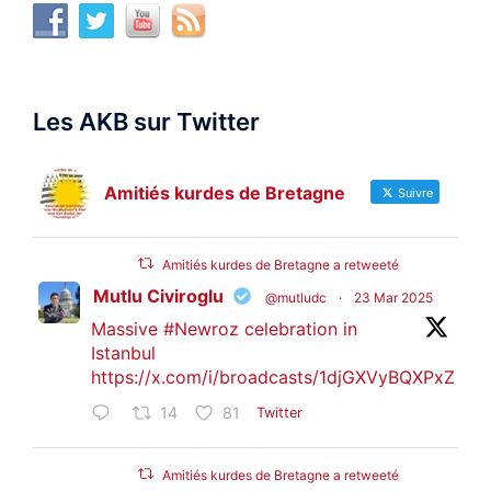
Les AKB sur Twitter
Amitiés kurdes de Bretagne
Suivre
Amitiés kurdes de Bretagne a retweeté
Mutlu Civiroglu
@mutludc
·
23 Mar 2025
Massive
#Newroz
celebration in
Istanbul
https://x.com/i/broadcasts/1djGXVyBQXPxZ
14
81
Twitter
Amitiés kurdes de Bretagne a retweeté