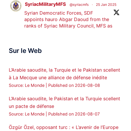
SyriacMilitaryMFS
@syriacmfs
·
25 Jan 2025
Syrian Democratic Forces, SDF
appoints hauro Abgar Daoud from the
ranks of Syriac Military Council, MFS as
official spokesperson. We wish you
success hauro.
Sur le Web
ܟܫܝܪܘܬܐ ܒܘܠܝܬܐ ܚܘܪܐ ܐܒܓܪ
28
249
Twitter
L’Arabie saoudite, la Turquie et le Pakistan scellent
à La Mecque une alliance de défense inédite
Amitiés kurdes de Bretagne a retweeté
Source: Le Monde
Published on 2026-08-08
MedyaNews
@medyanews_
·
24 Jan 2025
🔴DEM Party Imrali delegation made a
L’Arabie saoudite, le Pakistan et la Turquie scellent
statement on Abdullah Öcalan meeting
un pacte de défense
#AbdullahÖcalan
#PeaceProcess
Source: Le Monde
Published on 2026-08-07
#ImralıIsland
Özgür Özel, opposant turc : « L’avenir de l’Europe