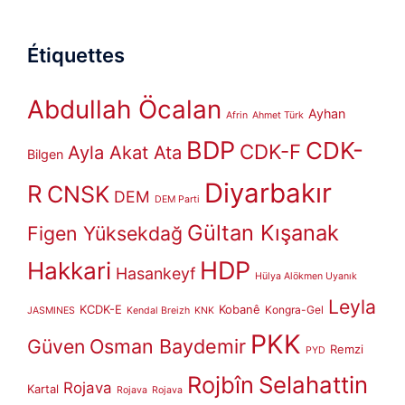
Étiquettes
Abdullah Öcalan
Ayhan
Afrin
Ahmet Türk
BDP
CDK-
CDK-F
Ayla Akat Ata
Bilgen
Diyarbakır
R
CNSK
DEM
DEM Parti
Gültan Kışanak
Figen Yüksekdağ
HDP
Hakkari
Hasankeyf
Hülya Alökmen Uyanık
Leyla
KCDK-E
Kobanê
Kongra-Gel
JASMINES
Kendal Breizh
KNK
PKK
Güven
Osman Baydemir
Remzi
PYD
Rojbîn
Selahattin
Rojava
Kartal
Rojava
Rojava