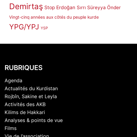
Demirtaş
Stop Erdoğan
Sırrı Süreyya Önder
Vingt-cinq années aux côtés du peuple kurde
YPG/YPJ
YSP
RUBRIQUES
Agenda
Actualités du Kurdistan
Rojbîn, Sakine et Leyla
Activités des AKB
Kilims de Hakkari
Analyses & points de vue
Films
Vie de l’association