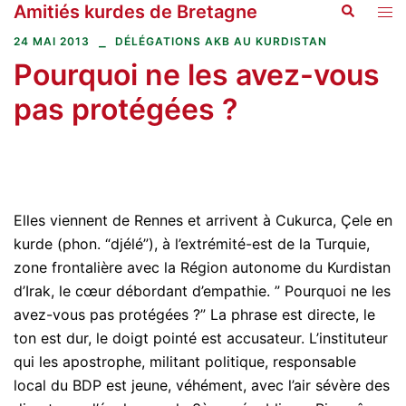
Amitiés kurdes de Bretagne
Recherche
Aller
Ouvr
au
le
24 MAI 2013
DÉLÉGATIONS AKB AU KURDISTAN
contenu
men
Pourquoi ne les avez-vous
pas protégées ?
Elles viennent de Rennes et arrivent à Cukurca, Çele en
kurde (phon. “djélé”), à l’extrémité-est de la Turquie,
zone frontalière avec la Région autonome du Kurdistan
d’Irak, le cœur débordant d’empathie. ” Pourquoi ne les
avez-vous pas protégées ?” La phrase est directe, le
ton est dur, le doigt pointé est accusateur. L’instituteur
qui les apostrophe, militant politique, responsable
local du BDP est jeune, véhément, avec l’air sévère des