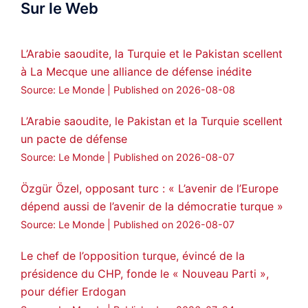
Sur le Web
ܟܫܝܪܘܬܐ ܒܘܠܝܬܐ ܚܘܪܐ ܐܒܓܪ
28
249
Twitter
L’Arabie saoudite, la Turquie et le Pakistan scellent
à La Mecque une alliance de défense inédite
Amitiés kurdes de Bretagne a retweeté
Source: Le Monde
Published on 2026-08-08
MedyaNews
@medyanews_
·
24 Jan 2025
🔴DEM Party Imrali delegation made a
L’Arabie saoudite, le Pakistan et la Turquie scellent
statement on Abdullah Öcalan meeting
un pacte de défense
#AbdullahÖcalan
#PeaceProcess
Source: Le Monde
Published on 2026-08-07
#ImralıIsland
Özgür Özel, opposant turc : « L’avenir de l’Europe
🔗
https://medyanews.rs/h4lwBwQ
dépend aussi de l’avenir de la démocratie turque »
Source: Le Monde
Published on 2026-08-07
3
2
Twitter
Le chef de l’opposition turque, évincé de la
Voir plus...
présidence du CHP, fonde le « Nouveau Parti »,
pour défier Erdogan