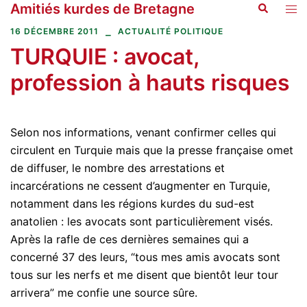
Amitiés kurdes de Bretagne
Recherche
Aller
Ouvr
au
le
16 DÉCEMBRE 2011
ACTUALITÉ POLITIQUE
contenu
men
TURQUIE : avocat,
profession à hauts risques
Selon nos informations, venant confirmer celles qui
circulent en Turquie mais que la presse française omet
de diffuser, le nombre des arrestations et
incarcérations ne cessent d’augmenter en Turquie,
notamment dans les régions kurdes du sud-est
anatolien : les avocats sont particulièrement visés.
Après la rafle de ces dernières semaines qui a
concerné 37 des leurs, “tous mes amis avocats sont
tous sur les nerfs et me disent que bientôt leur tour
arrivera” me confie une source sûre.