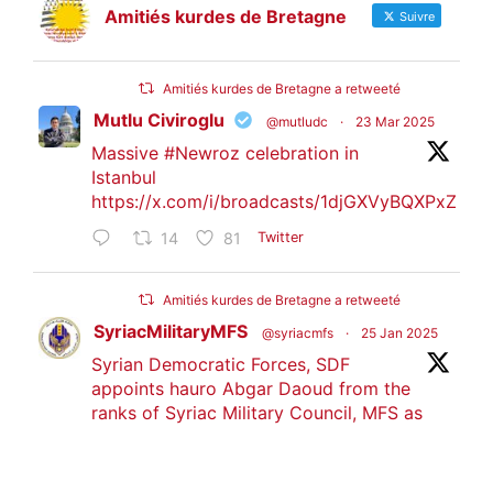
Amitiés kurdes de Bretagne
Suivre
Amitiés kurdes de Bretagne a retweeté
Mutlu Civiroglu
@mutludc
·
23 Mar 2025
Massive
#Newroz
celebration in
Istanbul
https://x.com/i/broadcasts/1djGXVyBQXPxZ
14
81
Twitter
Amitiés kurdes de Bretagne a retweeté
SyriacMilitaryMFS
@syriacmfs
·
25 Jan 2025
Syrian Democratic Forces, SDF
appoints hauro Abgar Daoud from the
ranks of Syriac Military Council, MFS as
official spokesperson. We wish you
success hauro.