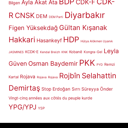
BDP
CDK-
CDK-F
Ayla Akat Ata
Bilgen
Diyarbakır
R
CNSK
DEM
DEM Parti
Gültan Kışanak
Figen Yüksekdağ
HDP
Hakkari
Hasankeyf
Hülya Alökmen Uyanık
Leyla
KCDK-E
Kobanê
Kongra-Gel
JASMINES
Kendal Breizh
KNK
PKK
Güven
Osman Baydemir
Remzi
PYD
Rojbîn
Selahattin
Rojava
Kartal
Rojava
Rojava
Demirtaş
Stop Erdoğan
Sırrı Süreyya Önder
Vingt-cinq années aux côtés du peuple kurde
YPG/YPJ
YSP