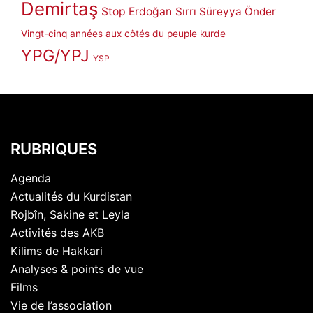
Demirtaş
Stop Erdoğan
Sırrı Süreyya Önder
Vingt-cinq années aux côtés du peuple kurde
YPG/YPJ
YSP
RUBRIQUES
Agenda
Actualités du Kurdistan
Rojbîn, Sakine et Leyla
Activités des AKB
Kilims de Hakkari
Analyses & points de vue
Films
Vie de l’association