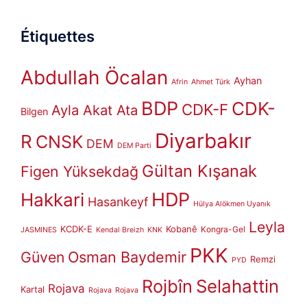
Étiquettes
Abdullah Öcalan
Ayhan
Afrin
Ahmet Türk
BDP
CDK-
CDK-F
Ayla Akat Ata
Bilgen
Diyarbakır
R
CNSK
DEM
DEM Parti
Gültan Kışanak
Figen Yüksekdağ
HDP
Hakkari
Hasankeyf
Hülya Alökmen Uyanık
Leyla
KCDK-E
Kobanê
Kongra-Gel
JASMINES
Kendal Breizh
KNK
PKK
Güven
Osman Baydemir
Remzi
PYD
Rojbîn
Selahattin
Rojava
Kartal
Rojava
Rojava