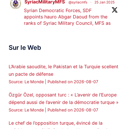
SyriacMilitaryMFS
@syriacmfs
·
25 Jan 2025
Syrian Democratic Forces, SDF
appoints hauro Abgar Daoud from the
ranks of Syriac Military Council, MFS as
official spokesperson. We wish you
success hauro.
Sur le Web
ܟܫܝܪܘܬܐ ܒܘܠܝܬܐ ܚܘܪܐ ܐܒܓܪ
28
249
Twitter
L’Arabie saoudite, le Pakistan et la Turquie scellent
un pacte de défense
Amitiés kurdes de Bretagne a retweeté
Source: Le Monde
Published on 2026-08-07
MedyaNews
@medyanews_
·
24 Jan 2025
🔴DEM Party Imrali delegation made a
Özgür Özel, opposant turc : « L’avenir de l’Europe
statement on Abdullah Öcalan meeting
dépend aussi de l’avenir de la démocratie turque »
#AbdullahÖcalan
#PeaceProcess
Source: Le Monde
Published on 2026-08-07
#ImralıIsland
Le chef de l’opposition turque, évincé de la
🔗
https://medyanews.rs/h4lwBwQ