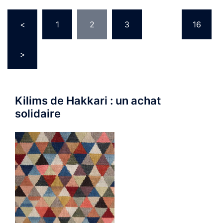
Pagination
<
1
2
3
…
16
des
publications
>
Kilims de Hakkari : un achat
solidaire