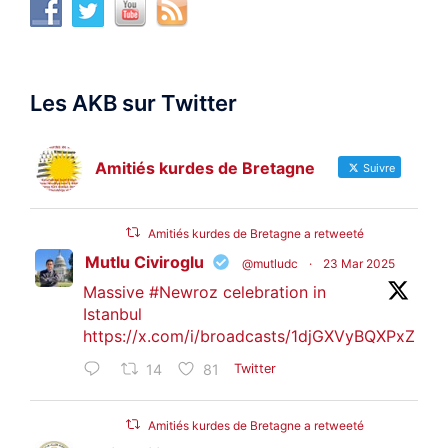
Les AKB sur Twitter
Amitiés kurdes de Bretagne
Suivre
Amitiés kurdes de Bretagne a retweeté
Mutlu Civiroglu
@mutludc
·
23 Mar 2025
Massive
#Newroz
celebration in
Istanbul
https://x.com/i/broadcasts/1djGXVyBQXPxZ
14
81
Twitter
Amitiés kurdes de Bretagne a retweeté