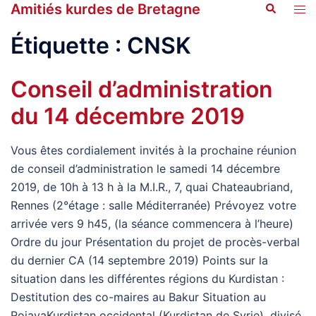
Amitiés kurdes de Bretagne
Recherche
Aller
Ouvr
au
le
Étiquette :
CNSK
contenu
men
Conseil d’administration
du 14 décembre 2019
Vous êtes cordialement invités à la prochaine réunion
de conseil d’administration le samedi 14 décembre
2019, de 10h à 13 h à la M.I.R., 7, quai Chateaubriand,
Rennes (2°étage : salle Méditerranée) Prévoyez votre
arrivée vers 9 h45, (la séance commencera à l’heure)
Ordre du jour Présentation du projet de procès-verbal
du dernier CA (14 septembre 2019) Points sur la
situation dans les différentes régions du Kurdistan :
Destitution des co-maires au Bakur Situation au
RojavaKurdistan occidental (Kurdistan de Syrie), divisé